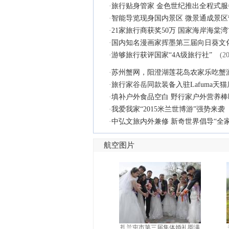
·
旅行贴身管家 金色世纪推出全程式服
·
智能导览现身国内景区 微景通成景区
·
21家旅行商获奖50万 国家海岸海棠
·
国内知名漫画家挥墨第三届向日葵文
·
游够旅行获评国家“4A级旅行社”
(2
·
苏州蟹网，阳澄湖莲花岛农家乐吃蟹
·
旅行家谷岳同款装备入驻Lafuma天猫
·
填补户外食品空白 野行家户外营养棒
·
我爱我家“2015米兰世博游”强势来袭
·
中弘文旅内外兼修 新奇世界倡导“全
航空图片
扎兰屯市第三届集体婚礼圆满