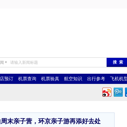
闻
▼
店预订
机票查询
机票验真
航空知识
出行参考
飞机机
山周末亲子营，环京亲子游再添好去处