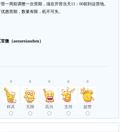
营一周前调整一次营期，须在开营当天11：00前到达营地。
可预订优惠营期，数量有限，机不可失。
aoxuexiaozhen）
0
0
0
0
0
杯具
无聊
高兴
支持
超赞