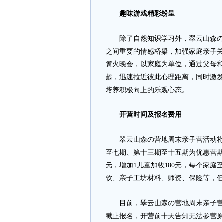
趣味游戏精彩纷呈
除了自然知识学习外，翠云山森の营
之间重要的情感桥梁，加强家庭亲子关
篝火晚会，以家庭为单位，通过父母
趣，迅速拉近彼此心理距离，同时激
培养积极向上的乐观心态。
开营时间及报名费用
翠云山森の营地周末亲子营活动将从6
至七期、第十三期至十五期为优惠营期，
元，增加1儿童加收180元，每个家庭
饮、亲子工坊材料、师资、保险等，
目前，翠云山森の营地周末亲子营已
截止报名，开营前十天告知无法参营原