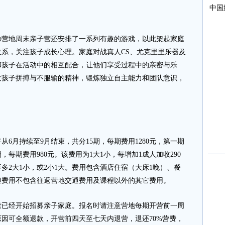
地周末亲子营还安排了一系列有趣的游戏，以此架起家庭
系，关注孩子成长心理。家庭对战真人CS、尤克里里乐器及
和孩子在活动中的相互配合，让他们享受过程中的亲密与乐
发孩子拼搏与不服输的精神，锻炼独立自主能力和团队意识，
月持续至9月结束，共分15期，每期费用1280元，第一期
每期费用980元。该费用为1大1小，每增加1成人加收290
至多2大1小，或2小1大。费用包含酒店住宿（大床1晚）、餐
但费用不包含往返营地交通费用及课程以外的其它费用。
经开始招募亲子家庭。报名时请注意营地每期开营前一周
因可全额退款，开营前四天至七天内退营，退还70%营费，