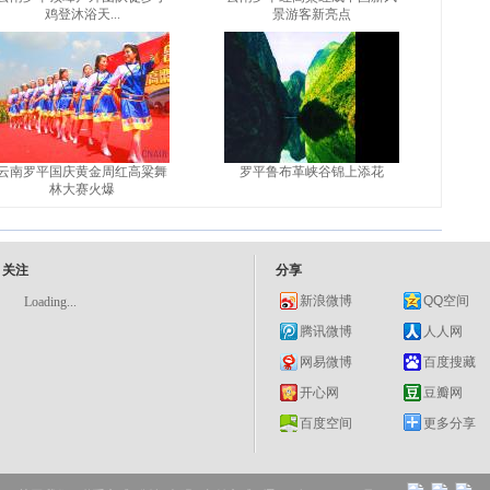
鸡登沐浴天...
景游客新亮点
云南罗平国庆黄金周红高粱舞
罗平鲁布革峡谷锦上添花
林大赛火爆
关注
分享
新浪微博
QQ空间
Loading...
腾讯微博
人人网
网易微博
百度搜藏
开心网
豆瓣网
百度空间
更多分享