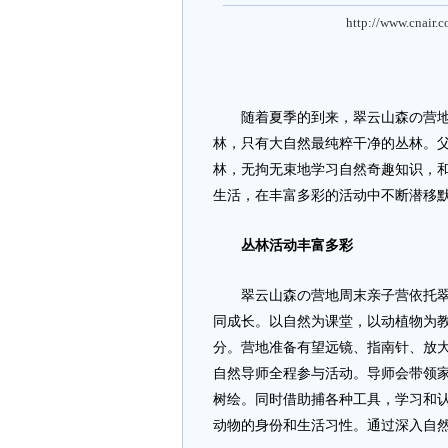
http://www.cnair.
随着夏季的到来，翠云山森の营地周
林，只有大自然最纯粹干净的丛林。
林，无拘无束地学习自然奇趣知识，
生活，在丰富多彩的活动中不断潜移
丛林活动丰富多彩
翠云山森の营地周末亲子营依托翠云
同成长。以自然为课堂，以动植物为
分。营地准备有望远镜、指南针、放
自然导师全程参与活动。导师会带领家
树绘。同时借助捕各种工具，学习和
动物的身份和生活习性。通过深入自