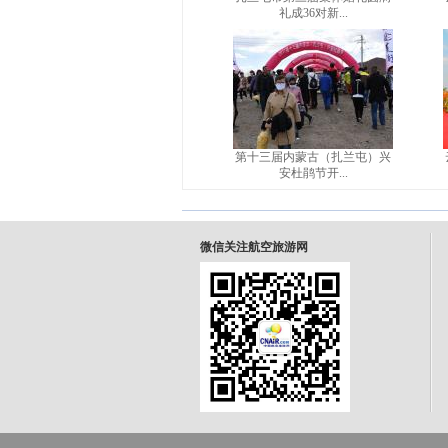
礼成36对新...
第十三届内蒙古（扎兰屯）兴
安杜鹃节开...
微信关注航空旅游网