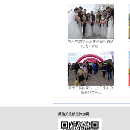
扎兰屯市第三届集体婚礼圆满
礼成36对新...
第十三届内蒙古（扎兰屯）兴
安杜鹃节开...
微信关注航空旅游网