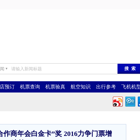
闻
▼
店预订
机票查询
机票验真
航空知识
出行参考
飞机机
作商年会白金卡”奖 2016力争门票增