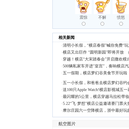
震惊
不解
愤怒
相关新闻
·
清明小长假，“横店春假”喊你免费“玩
·
横店又出巨作 “圆明新园”即将开放
·
穿越！横店“大宋踏春会”开启撒欢模
·
500辆私家车开进”皇宫”，奏响横店
·
五一假期，横店梦幻谷美食节开玩啦
·
五一小长假，和爸爸去横店梦幻谷约
·
送100只Apple Watch!横店影视城
·
最闪耀的5公里，横店穿越马拉松带
·
5.22“飞·梦想”横店公益邀请赛门票
·
摩尔庄园六一空降横店，浙中最好玩
航空图片