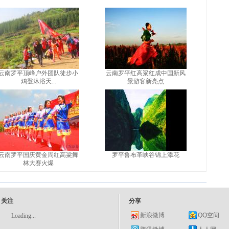
云南罗平顶峰户外团队徒步小
云南罗平红高粱红成中国新风
鸡登沐浴天...
景游客新亮点
云南罗平国庆黄金周红高粱舞
罗平鲁布革峡谷锦上添花
林大赛火爆
关注
分享
新浪微博
QQ空间
Loading...