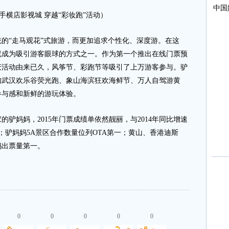
手横店影视城 穿越“彩妆跑”活动）
“走马观花”式旅游，而更加追求个性化、深度游。在这
就成为吸引游客眼球的方式之一。作为第一个推出在线门票预
庆活动由来已久，风筝节、彩跑节等吸引了上万游客参与。驴
如武汉欢乐谷荧光跑、象山海滨狂欢海鲜节、万人自驾游黄
参与感和新鲜的游玩体验。
妈妈，2015年门票成绩单依然靓丽，与2014年同比增速
万；驴妈妈5A景区合作数量位列OTA第一；黄山、香港迪斯
妈出票量第一。
0
0
0
0
0