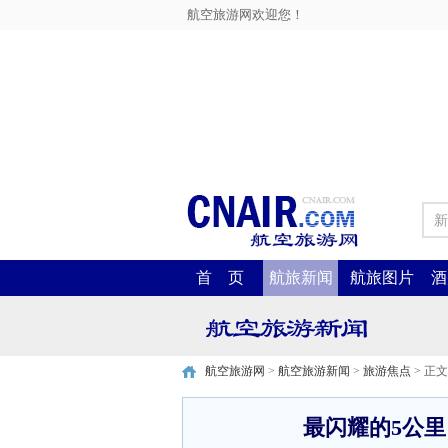
航空旅游网欢迎您！
新
首 页
航旅新闻
航旅图片
酒
航空旅游网
>
航空旅游新闻
>
旅游焦点
> 正文
最闪耀的5公