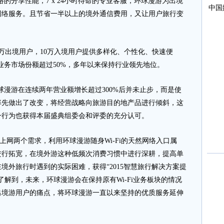
络的分享性能，7 x 24小时待命的专业客服，环球漫游为出境
网络服务。且节省一半以上的境外通信费用，又让用户旅行变
万出境用户，10万入境用户提供多样化、个性化、快速便
赁业务市场份额超过50%，多年以来保持行业领先地位。
球漫游在连续两年营业额增长超过300%后并未止步，而是使
率先做出了改变，将经营战略向旅游目的地产品进行倾斜，这
一行为也获得本届盛典组委会和评委的充分认可。
网两个需求，利用环球漫游随身Wi-Fi的天然网络入口属
进行拓宽，在境外游这种低频次消费习惯中进行深耕，提高单
境外旅行时遇到的实际困难，获得“2015智慧旅行解决方案提
解到，未来，环球漫游会在保持原有Wi-Fi业务板块的情况
出境游用户的痛点，将环球漫游一直以来坚持的优质服务延伸