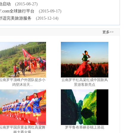
动启动
(2015-08-27)
F.com全球旅行平台
(2015-09-17)
舒适完美旅游服务
(2015-12-14)
更多>>
云南罗平顶峰户外团队徒步小
云南罗平红高粱红成中国新风
鸡登沐浴天...
景游客新亮点
云南罗平国庆黄金周红高粱舞
罗平鲁布革峡谷锦上添花
林大赛火爆