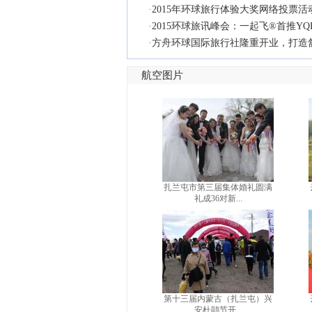
·
2015年环球旅行体验大奖网络投票活
·
2015环球旅讯峰会：一起飞®首推YQ
·
方舟环球国际旅行社隆重开业，打造
航空图片
扎兰屯市第三届集体婚礼圆满
礼成36对新...
第十三届内蒙古（扎兰屯）兴
安杜鹃节开...