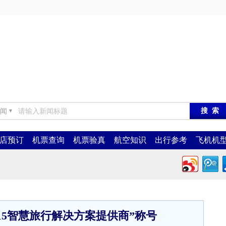
闻
▼
店预订
机票查询
机票验真
航空知识
出行参考
飞机机
015智慧旅行解决方案提供商”称号