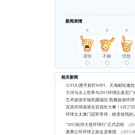
新闻表情
0
0
0
震惊
不解
愤怒
相关新闻
·
51YOU携手新柠WIFI、天海邮轮
·
大河马水上世界与2015环球比基尼
·
艺术旅游市场初露端倪 凯撒旅游环
·
宜昌环球港请全宜昌吃大餐！6月27
·
环球太太澳门冠军李伟：蜕变使我的
·
“2015杭州大使环球行”正式启程
(20
·
麦果公司环球之旅走进泰国
(2015-0