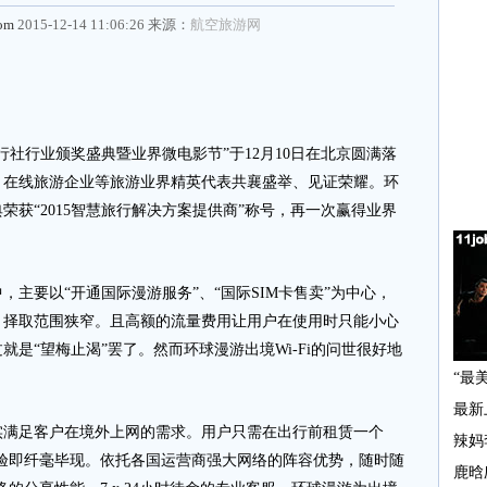
com
2015-12-14 11:06:26 来源：
航空旅游网
社行业颁奖盛典暨业界微电影节”于12月10日在北京圆满落
、在线旅游企业等旅游业界精英代表共襄盛举、见证荣耀。环
获“2015智慧旅行解决方案提供商”称号，再一次赢得业界
要以“开通国际漫游服务”、“国际SIM卡售卖”为中心，
，择取范围狭窄。且高额的流量费用让用户在使用时只能小心
是“望梅止渴”罢了。然而环球漫游出境Wi-Fi的问世很好地
满足客户在境外上网的需求。用户只需在出行前租赁一个
化体验即纤毫毕现。依托各国运营商强大网络的阵容优势，随时随