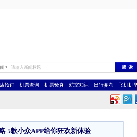
闻
▼
店预订
机票查询
机票验真
航空知识
出行参考
飞机机
 5款小众APP给你狂欢新体验