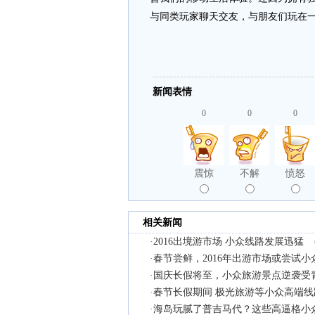
与同类玩家聊天交友，与朋友们玩在
新闻表情
0
0
0
震惊
不解
愤怒
相关新闻
·
2016出境游市场 小众线路发展迅猛
·
春节尝鲜，2016年出游市场或尝试
·
国庆长假将至，小众旅游景点逆袭受
·
春节长假期间 极光旅游等小众高端线
·
海岛玩腻了普吉马代？这些高逼格小