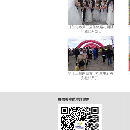
扎兰屯市第三届集体婚礼圆满
礼成36对新...
第十三届内蒙古（扎兰屯）兴
安杜鹃节开...
微信关注航空旅游网