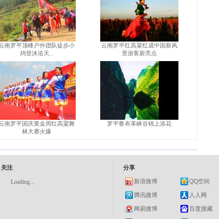
云南罗平顶峰户外团队徒步小
云南罗平红高粱红成中国新风
鸡登沐浴天...
景游客新亮点
云南罗平国庆黄金周红高粱舞
罗平鲁布革峡谷锦上添花
林大赛火爆
关注
分享
新浪微博
QQ空间
Loading...
腾讯微博
人人网
网易微博
百度搜藏