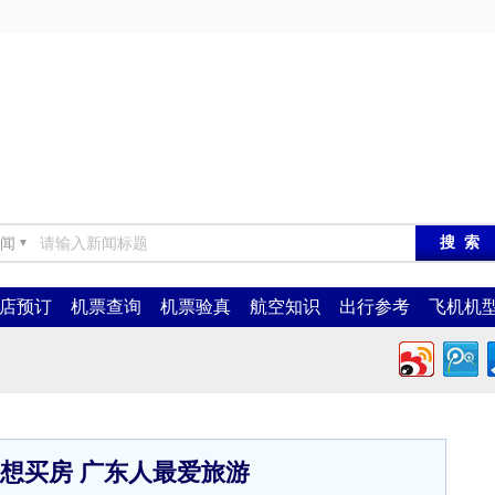
闻
▼
店预订
机票查询
机票验真
航空知识
出行参考
飞机机
想买房 广东人最爱旅游