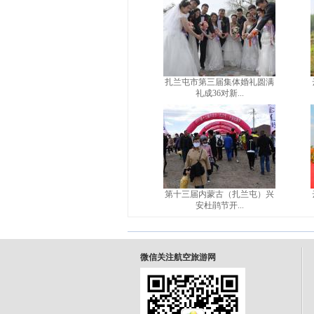
扎兰屯市第三届集体婚礼圆满
礼成36对新...
第十三届内蒙古（扎兰屯）兴
安杜鹃节开...
微信关注航空旅游网