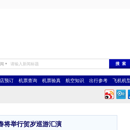
闻
▼
店预订
机票查询
机票验真
航空知识
出行参考
飞机机
春将举行贺岁巡游汇演