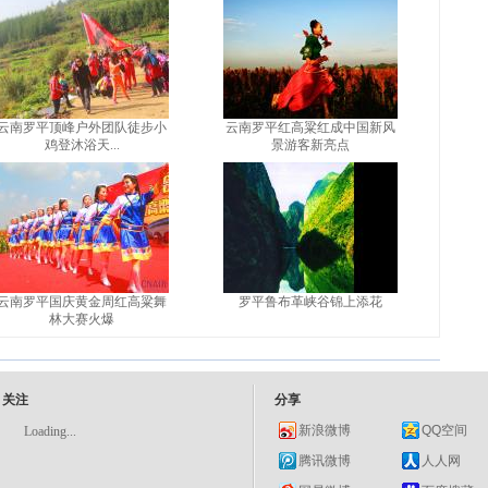
云南罗平顶峰户外团队徒步小
云南罗平红高粱红成中国新风
鸡登沐浴天...
景游客新亮点
云南罗平国庆黄金周红高粱舞
罗平鲁布革峡谷锦上添花
林大赛火爆
关注
分享
新浪微博
QQ空间
Loading...
腾讯微博
人人网