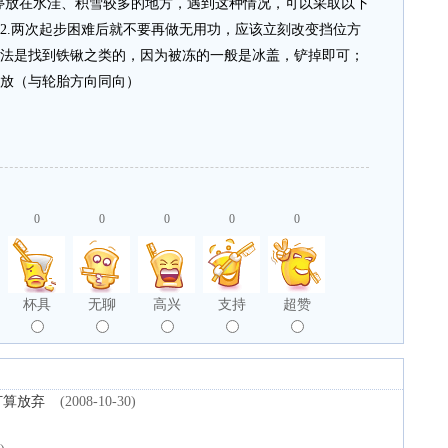
放在水洼、积雪较多的地方，遇到这种情况，可以采取以下
；2.两次起步困难后就不要再做无用功，应该立刻改变挡位方
方法是找到铁锹之类的，因为被冻的一般是冰盖，铲掉即可；
竖放（与轮胎方向同向）
0
0
0
0
0
杯具
无聊
高兴
支持
超赞
打算放弃
(2008-10-30)