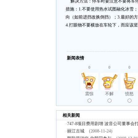
解决方法：停车时要注意不要将车停
措施：1.不要使用热水试图融化冰雪
向（如前进挡改换倒挡）；3.最好的
4.打眼物不要横放在车轮下，而应该
新闻表情
0
0
0
震惊
不解
愤怒
相关新闻
·
747-8项目费用剧增 波音公司董事会
·
丽江古城
(2008-11-24)