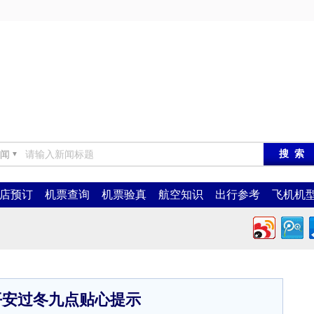
闻
▼
店预订
机票查询
机票验真
航空知识
出行参考
飞机机
平安过冬九点贴心提示