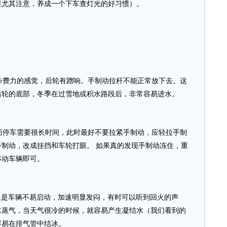
里尤其注意，养成一个下车查灯光的好习惯）。
费力的感觉，后轮有蹭响。手制动拉杆不能正常放下去。这
后轮的底部，冬季在过雪地或积水路段后，非常容易进水。
停车需要很长时间，此时最好不要拉紧手制动，应轻拉手制
制动，改成挂挡和车轮打眼。 如果真的发现手制动冻住，重
移动车辆即可。
象是车辆不易启动，加速明显发闷，有时可以听到回火的声
水蒸气，当天气很冷的时候，就容易产生凝结水（我们看到的
容易在排气管中结冰。