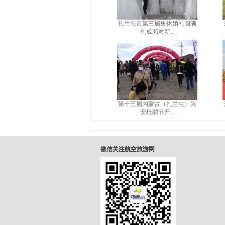
扎兰屯市第三届集体婚礼圆满
礼成36对新...
第十三届内蒙古（扎兰屯）兴
安杜鹃节开...
微信关注航空旅游网