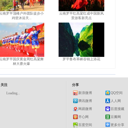
云南罗平顶峰户外团队徒步小
云南罗平红高粱红成中国新风
鸡登沐浴天...
景游客新亮点
云南罗平国庆黄金周红高粱舞
罗平鲁布革峡谷锦上添花
林大赛火爆
关注
分享
新浪微博
QQ空间
Loading...
腾讯微博
人人网
网易微博
百度搜藏
开心网
豆瓣网
百度空间
更多分享