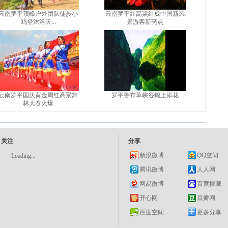
云南罗平顶峰户外团队徒步小
云南罗平红高粱红成中国新风
鸡登沐浴天...
景游客新亮点
云南罗平国庆黄金周红高粱舞
罗平鲁布革峡谷锦上添花
林大赛火爆
关注
分享
新浪微博
QQ空间
Loading...
腾讯微博
人人网
网易微博
百度搜藏
开心网
豆瓣网
百度空间
更多分享