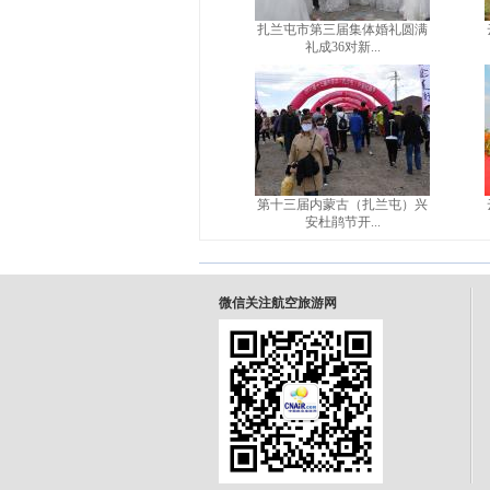
扎兰屯市第三届集体婚礼圆满
礼成36对新...
第十三届内蒙古（扎兰屯）兴
安杜鹃节开...
微信关注航空旅游网