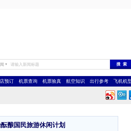
闻
▼
店预订
机票查询
机票验真
航空知识
出行参考
飞机机
始酝酿国民旅游休闲计划