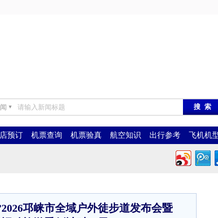
闻
▼
店预订
机票查询
机票验真
航空知识
出行参考
飞机机
2026邛崃市全域户外徒步道发布会暨