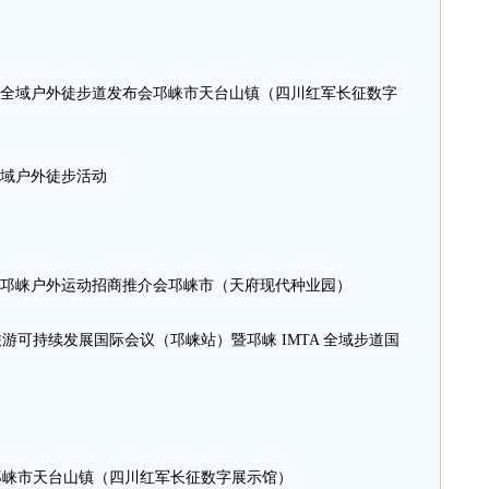
6邛崃市全域户外徒步道发布会邛崃市天台山镇（四川红军长征数字
崃市全域户外徒步活动
026成都邛崃户外运动招商推介会邛崃市（天府现代种业园）
山地旅游可持续发展国际会议（邛崃站）暨邛崃 IMTA 全域步道国
影展邛崃市天台山镇（四川红军长征数字展示馆）