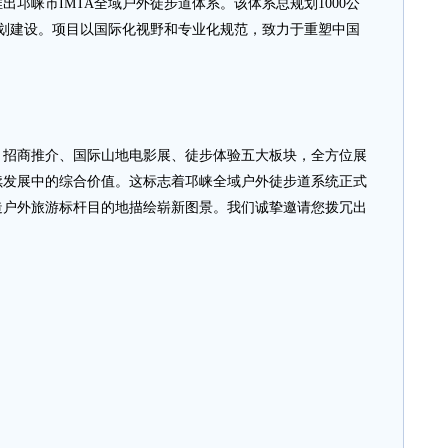
邛崃市IMTA全域户外徒步道体系。该体系总规划1000公
规划建设。项目以国际化视野和专业化规范，致力于重塑中国
商推介、国际山地电影展、徒步体验五大板块，全方位展
续发展中的综合价值。这标志着邛崃全域户外徒步道系统正式
造户外旅游标杆目的地描绘崭新图景。我们诚挚邀请您拨冗出
。