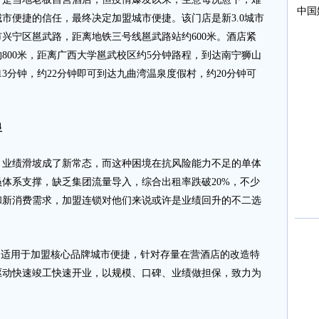
市便捷的信任，最终决定加盟城市便捷。该门店是新3.0城市
兴宁区邕武路，距离地铁三号线邕武路站约600米。酒店紧
800米，距离广西大学邕武校区约5分钟路程，到达南宁狮山
3分钟，约22分钟即可到达九曲湾温泉度假村，约20分钟可
显
绩滑坡成了新常态，而这种困境在抗风险能力不足的单体
体系支撑，缺乏集团流量导入，综合出租率跌破20%，不少
和新消费需求，加盟连锁对他们来说或许是业绩回升的不二选
适用于加盟核心品牌城市便捷，针对存量在营酒店的改造特
驱动快速竣工快速开业，以规模、口碑、业绩做担保，致力为