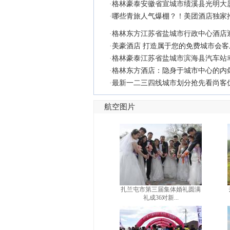
·
格林豪泰安徽省宣城市绩溪县光明大
·
哪些青旅人气爆棚？！美团酒店独家
·
格林东方江苏省盐城市行政中心酒店迎
·
美豪酒店 打造属于您的免费城市会客
·
格林豪泰江苏省盐城市滨海县汽车站
·
格林东方酒店：隐身于城市中心的内
·
最新一二三四线城市划分抢先看尚客
航空图片
扎兰屯市第三届集体婚礼圆满
礼成36对新...