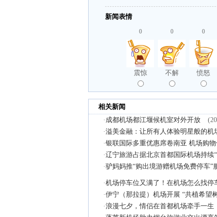
新闻表情
0
0
0
震惊
不解
愤怒
相关新闻
·
成都机场都江堰候机室对外开放
(20
·
溢美金融：让所有人体验明星般的机
·
银联国际多重优惠席卷南亚 机场购物
·
辽宁旅游占据北京首都国际机场持续“
·
驴妈妈推“购出境游赠机场免费停车”
·
机场停车位又满了！在机场怎么找停
·
伊宁（那拉提）机场开展 “共植希望
·
浪漫七夕，情侣在首都机场牵手一生