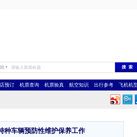
闻
▼
店预订
机票查询
机票验真
航空知识
出行参考
飞机机
特种车辆预防性维护保养工作