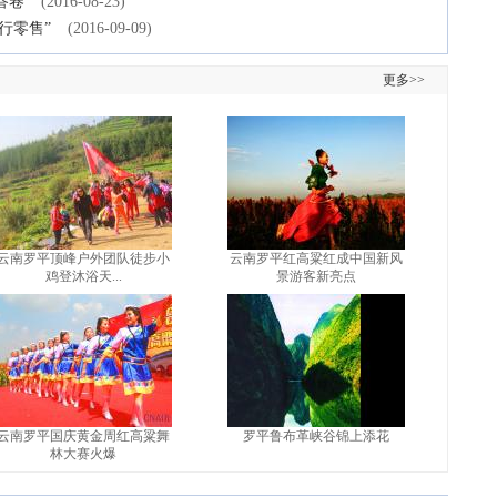
答卷
(2016-08-23)
旅行零售”
(2016-09-09)
更多>>
云南罗平顶峰户外团队徒步小
云南罗平红高粱红成中国新风
鸡登沐浴天...
景游客新亮点
云南罗平国庆黄金周红高粱舞
罗平鲁布革峡谷锦上添花
林大赛火爆