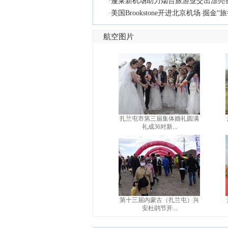
·
蓬莱新机场助力烟台旅游业交出漂亮
·
美国Brookstone开进北京机场 掘金“
航空图片
扎兰屯市第三届集体婚礼圆满
礼成36对新...
第十三届内蒙古（扎兰屯）兴
安杜鹃节开...