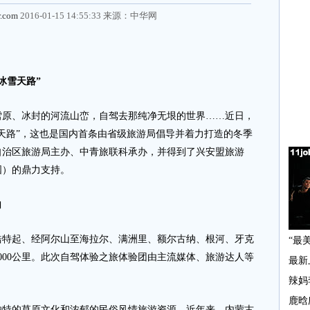
r.com
2016-01-15 14:55:33 来源：
中华网
冰雪天路”
、冰封的河流山峦，自驾去那纯净无垠的世界……近日，
天路”，这也是国内首条由省级旅游局倡导并着力打造的冬季
自治区旅游局主办、中青旅联科承办，并得到了兴安盟旅游
国）的鼎力支持。
白
起、经阿尔山至海拉尔、满洲里、额尔古纳、根河、牙克
1000公里。此次自驾体验之旅体验团由主流媒体、旅游达人等
的草原文化和浓郁的民俗风情旅游资源。近年来，内蒙古