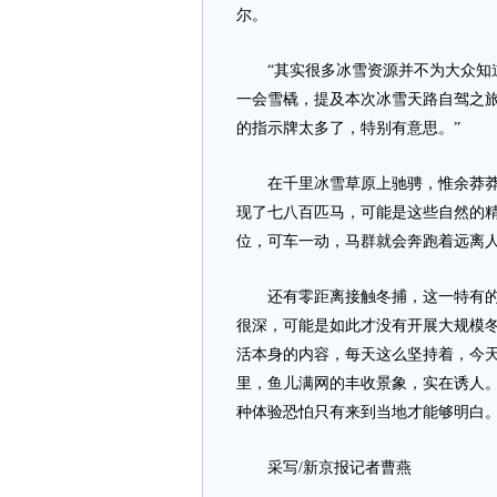
尔。
“其实很多冰雪资源并不为大众知道
一会雪橇，提及本次冰雪天路自驾之旅
的指示牌太多了，特别有意思。”
在千里冰雪草原上驰骋，惟余莽莽，
现了七八百匹马，可能是这些自然的
位，可车一动，马群就会奔跑着远离
还有零距离接触冬捕，这一特有的生
很深，可能是如此才没有开展大规模
活本身的内容，每天这么坚持着，今
里，鱼儿满网的丰收景象，实在诱人
种体验恐怕只有来到当地才能够明白
采写/新京报记者曹燕