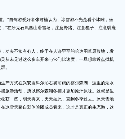
。”自驾游爱好者张君楠认为，冰雪游不光是看个冰雕，坐
，“在牙克石凤凰山滑雪场，注意野猪、注意狍子、注意驯鹿
功夫不负有心人，终于在人迹罕至的哈达图草原腹地，发
精灵从未见过这么多车开来与它们比速度，一旦想靠近点找机
人群。
产方式在兴安盟科尔沁右翼前旗的察尔森湖，这里的湖水
冬捕旅游活动，所以察尔森湖冬捕才更加原汁原味。这就是生
天收获一些，明天再来，天天如此，直到冬季过去。冰天雪地
。在冰雪天路自驾体验团成员看来，这才是真正的生态游，这
。