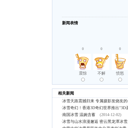
新闻表情
0
0
0
震惊
不解
愤怒
相关新闻
·
冰雪天路震撼归来 专属摄影发烧友的
·
冰雪奇幻！香港3D奇幻世界推出“3D
·
南国冰雪 温婉含蓄
(2014-12-02)
·
冰雪与山水浪漫邂逅 密云黑龙潭冰