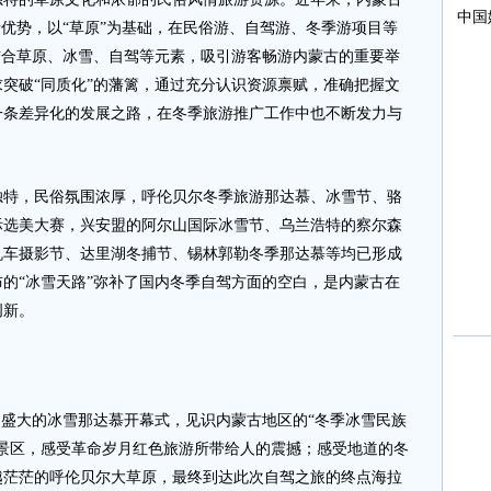
情优势，以“草原”为基础，在民俗游、自驾游、冬季游项目等
结合草原、冰雪、自驾等元素，吸引游客畅游内蒙古的重要举
突破“同质化”的藩篱，通过充分认识资源禀赋，准确把握文
一条差异化的发展之路，在冬季旅游推广工作中也不断发力与
，民俗氛围浓厚，呼伦贝尔冬季旅游那达慕、冰雪节、骆
际选美大赛，兴安盟的阿尔山国际冰雪节、乌兰浩特的察尔森
机车摄影节、达里湖冬捕节、锡林郭勒冬季那达慕等均已形成
的“冰雪天路”弥补了国内冬季自驾方面的空白，是内蒙古在
创新。
盛大的冰雪那达慕开幕式，见识内蒙古地区的“冬季冰雪民族
景区，感受革命岁月红色旅游所带给人的震撼；感受地道的冬
越茫茫的呼伦贝尔大草原，最终到达此次自驾之旅的终点海拉