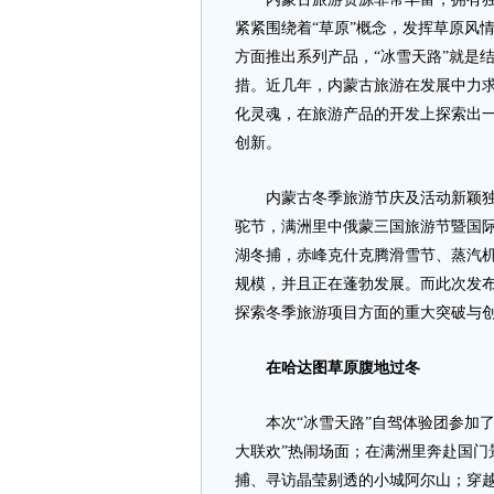
紧紧围绕着“草原”概念，发挥草原风
方面推出系列产品，“冰雪天路”就是
措。近几年，内蒙古旅游在发展中力求
化灵魂，在旅游产品的开发上探索出
创新。
内蒙古冬季旅游节庆及活动新颖独特
驼节，满洲里中俄蒙三国旅游节暨国
湖冬捕，赤峰克什克腾滑雪节、蒸汽
规模，并且正在蓬勃发展。而此次发布
探索冬季旅游项目方面的重大突破与
在哈达图草原腹地过冬
本次“冰雪天路”自驾体验团参加了
大联欢”热闹场面；在满洲里奔赴国门
捕、寻访晶莹剔透的小城阿尔山；穿