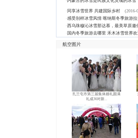
·
内蒙古的冰雪是民族文化灵魂的冰雪
·
同享冰雪世界 共建国际乡村
(2016-
·
感受别样冰雪风情 喀纳斯冬季旅游拉
·
西乌珠穆沁冰雪那达慕，最美草原邀
·
国内冬季旅游去哪里 禾木冰雪世界欢
航空图片
扎兰屯市第三届集体婚礼圆满
礼成36对新...