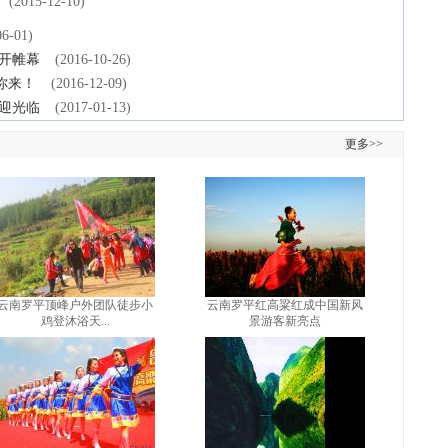
(2015-12-10)
06-01)
开帷幕
(2016-10-26)
你来！
(2016-12-09)
迎光临
(2017-01-13)
更多>>
云南罗平顶峰户外团队徒步小
云南罗平红高粱红成中国新风
鸡登沐浴天...
景游客新亮点