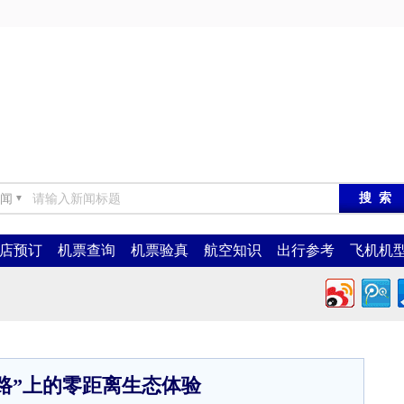
闻
▼
店预订
机票查询
机票验真
航空知识
出行参考
飞机机
路”上的零距离生态体验