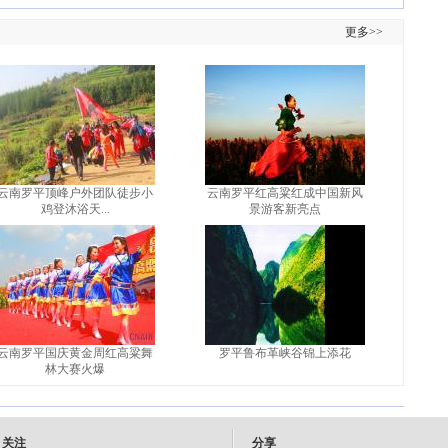
更多>>
云南罗平顶峰户外团队徒步小
云南罗平红高粱红成中国新风
鸡登沐浴天...
景游客新亮点
云南罗平国庆黄金周红高粱舞
罗平鲁布革峡谷锦上添花
林大赛火爆
关注
分享