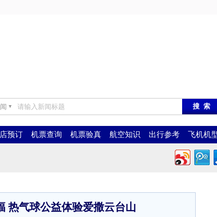
闻
▼
店预订
机票查询
机票验真
航空知识
出行参考
飞机机
福 热气球公益体验爱撒云台山