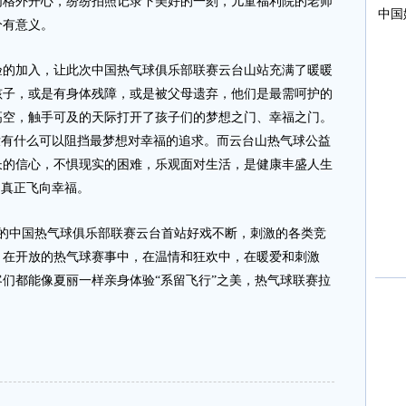
外开心，纷纷拍照记录下美好的一刻，儿童福利院的老师
分有意义。
加入，让此次中国热气球俱乐部联赛云台山站充满了暖暖
孩子，或是有身体残障，或是被父母遗弃，他们是最需呵护的
高空，触手可及的天际打开了孩子们的梦想之门、幸福之门。
没有什么可以阻挡最梦想对幸福的追求。而云台山热气球公益
长的信心，不惧现实的困难，乐观面对生活，是健康丰盛人生
们真正飞向幸福。
天的中国热气球俱乐部联赛云台首站好戏不断，刺激的各类竞
。在开放的热气球赛事中，在温情和狂欢中，在暖爱和刺激
们都能像夏丽一样亲身体验“系留飞行”之美，热气球联赛拉