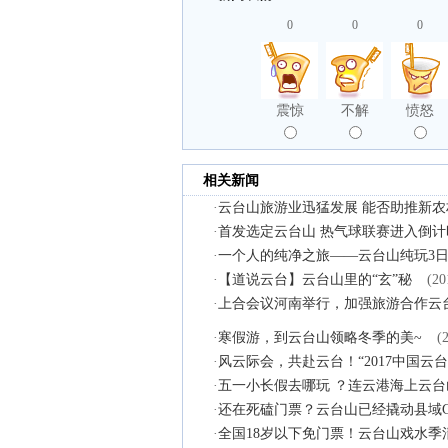
0
0
0
震惊
不解
愤怒
相关新闻
·
云台山旅游业迅猛发展 能否助推新农
·
首发选定云台山 热气球联赛进入倒计
·
一个人的纯净之旅——云台山纯玩3
·
【道说云台】云台山里的“玄”秘
(20
·
上合会议河南举行，加强旅游合作云
·
寒假游，到云台山领略冬季的美~
(
·
风云际会，共赴云台！“2017中国云
·
五一小长假去哪玩 ？连云港海上云台
·
还在死磕门票？云台山已经撬动县域G
·
全国18岁以下免门票！云台山戏水季