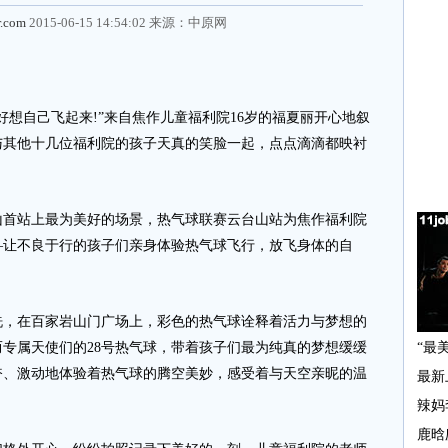
r.com
2015-06-15 14:54:02 来源：
中原网
自己飞起来!”来自焦作儿童福利院16岁的福夏丽开心地叙
与其他十几位福利院的孩子天真的笑脸一起，点点滴滴都映衬
站上最为美好的场景，热气球联赛云台山站为焦作福利院
—让不良于行的孩子们亲身体验热气球飞行，放飞身体的自
在百家岩山门广场上，彩色的热气球诠释着活力与梦想的
专属天使们的28号热气球，带着孩子们最为纯真的梦想缓缓
奋、激动地体验着热气球的腾空美妙，感受着与天空亲昵的温