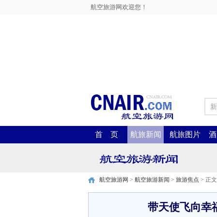
航空旅游网欢迎您！
新
首 页
航旅新闻
航旅图片
酒
航空旅游网
>
航空旅游新闻
>
旅游焦点
> 正文
带天使飞向幸