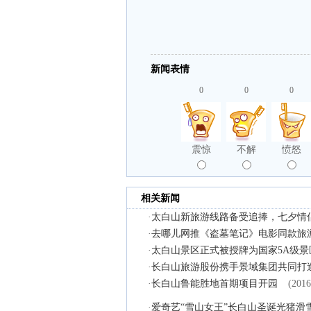
新闻表情
0
0
0
震惊
不解
愤怒
相关新闻
·
太白山新旅游线路备受追捧，七夕情
·
去哪儿网推《盗墓笔记》电影同款旅
·
太白山景区正式被授牌为国家5A级景
·
长白山旅游股份携手景域集团共同打
·
长白山鲁能胜地首期项目开园
(2016
·
爱奇艺“雪山女王”长白山圣诞光猪滑