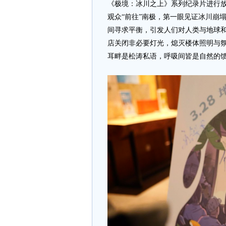
《极境：冰川之上》系列纪录片进行放映，分设
观众“前往”南极，第一眼见证冰川崩
间寻求平衡，引发人们对人类与地球和谐
店关闭非必要灯光，熄灭楼体照明与
耳畔是松涛私语，呼吸间皆是自然的