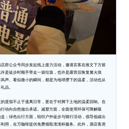
酒店群公众号同步发起线上接力活动，邀请宾客在推文下方留
也许是徒步时顺手带走一袋垃圾，也许是露营后恢复篝火痕
阵风声。看似微小的瞬间，都是为地球攒下的温柔，活动也从
喜礼品。
度假不止于逃离日常，更在于对脚下土地的温柔回响。在
的行动向自然做出承诺。减塑方面，全面使用环保可降解吸
包盒；绿色出行方面，组织户外徒步与骑行活动，倡导低碳出
环利用，在万咖啡提供免费领取渣渣杯服务。此外，酒店客房