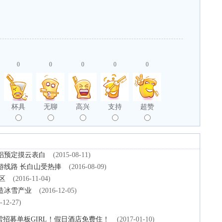
0
0
0
0
0
杯具
无聊
高兴
支持
超赞
侣预定摸云表白
(2015-08-11)
游线路 长白山受热捧
(2016-08-09)
区
(2016-11-04)
造冰雪产业
(2016-12-05)
-12-27)
雪招募单板GIRL！假日酒店免费住！
(2017-01-10)