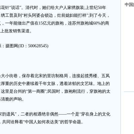
“说话”。清代时，她们给大户人家绣旗装;上世纪50年
绣工普及到“村头阿婆会锁边，灶前媳妇能打样”;到了今天，
衣点，一年能做出产值在15亿元的旗袍，连苏州旗袍城60%的商
以上批发销售渠道。
：摄图网(ID：500628545)
条大小街巷，保存着北宋的里坊制格局，连接起揽秀楼、五凤
在厚重的历史中赓续着千年文脉，透着浓郁的文艺味。地上的
这里是台州的“第一商圈”;民国时，旗袍刚流行，穿旗袍的太
路清脆的声响。
韵遗风”，二者的相遇绝非偶然——一个是“穿在身上的文化
，共同诠释着“中国人如何表达美”的哲学命题。