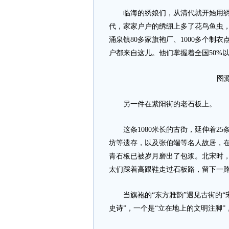
临海的绣娘们，从清代就开始用绣花针
代，家家户户的绣绷上多了花鸟鱼虫，
涌泉镇80多家旗袍厂、1000多个制
户都来自这儿。他们掌握着全国50%
图源
另一件在紫阳街的老石板上。
这条1080米长的古街，延伸着25
坊等遗存，以及张伯端等名人故居，
青石板已被岁月磨出了包浆。北宋时，
太们踩着高跟鞋走过石板路，留下一
当旗袍的“东方雅韵”遇见古街的“宋
史诗”，一个是“立在地上的文明注脚”