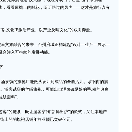
步，看看屋檐上的雕花，听听路过的风声——这才是旅行该有
以文化IP激活产业、以产业反哺文化”的双向奔赴。
文旅融合的未来，台州府城正构建起“设计—生产—展示—
融合注入可持续的发展动能。
下
泉镇的旗袍厂能做从设计到成品的全套活儿。紫阳街的旗
厂。游客试穿的丝绒旗袍，可能出自涌泉镇绣娘的手;租的改良
抗皱面料”。
客”的链条，既让游客穿到“新鲜出炉”的款式，又让本地产
阳街上的的旗袍店铺年营业额已突破亿元。