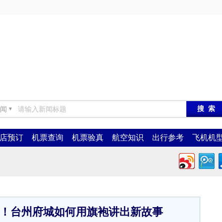
闻
▼
店预订
机票查询
机票验真
航空知识
出行参考
飞机机
业！台州府城如何用旗袍讲出新故事