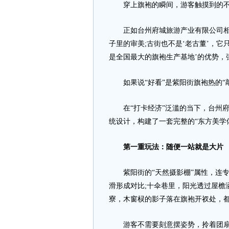
穿上旗袍的瞬间，游客触摸到的不
正如台州府城旅游产业有限公司相关
子里的审美;古街也不是‘老古董’，它
是全国最大的旗袍生产基地’的优势，
如果说“好看”是紫阳街旗袍热的“敲门
在“打卡经济”泛滥的当下，台州府城
统设计，构建了一套完整的“东方美学
第一重玩法：随便一站就是大片
紫阳街的“天然摄影棚”属性，连专
滑形成对比;十伞巷里，阳光透过屋檐
寮，木窗棂的影子落在旗袍开衩处，
游客不需要刻意摆姿势，拎着团扇走