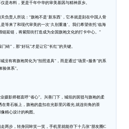
仅是布料，更是千年中华的审美基因与精神原乡。
负责人所说：“旗袍不是‘新东西’，它本就是刻在中国人骨
只是等来了和现代审美的一次‘久别重逢’。我们希望依托‘临海
强链延链，将紫阳街打造成为全国旗袍文化的打卡中心。”
砖”，那“好玩”才是让它“长红”的关键。
没有将旗袍简化为“拍照道具”，而是通过“场景+服务”的系
体验体系”。
业摄影师都直呼“省心”。兴善门下，城垣的斑驳与旗袍的柔
洒在青石板上，旗袍的盘扣在光影里闪着光;就连街角的茶
都像精心设计的构图。
两步，转身回眸笑一笑，手机里就能存下十几张“朋友圈C