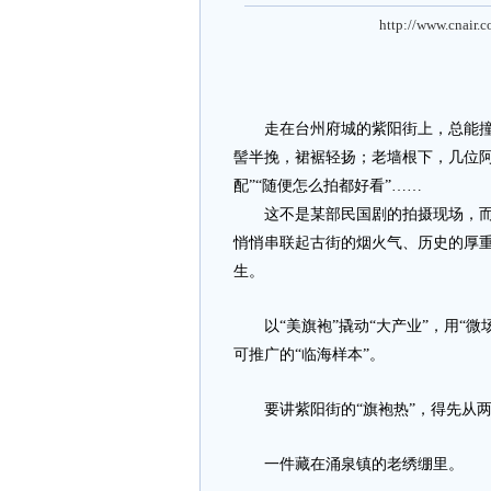
http://www.cnair.
走在台州府城的紫阳街上，总能撞见
髻半挽，裙裾轻扬；老墙根下，几位阿
配”“随便怎么拍都好看”……
这不是某部民国剧的拍摄现场，而是
悄悄串联起古街的烟火气、历史的厚重
生。
以“美旗袍”撬动“大产业”，用“微
可推广的“临海样本”。
要讲紫阳街的“旗袍热”，得先从两
一件藏在涌泉镇的老绣绷里。