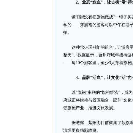
2、业态“造血”，让古街“活”得
紫阳街没有把旗袍做成“一锤子买卖
学的——穿旗袍的游客可以中午在巷
拍。
这种“吃+玩+拍”的组合，让游客平
整天”。数据显示，台州府城年接待游
——每10个游客里，至少3人穿着旗袍
3、品牌“活血”，让文化“活”向
以“旗袍”串联的“旗袍经济”，成
府城正将旗袍与景区融合，延伸“文化+
强旗袍产业，推进文旅发展。
据透露，紫阳街目前聚集了歖旗着旗
演绎更多精彩故事。