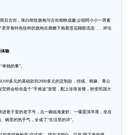
扇于雨后古街，珠白暗纹旗袍与古街相映成趣;@胡阿小小一席素
子君穿着特色纹样的旗袍在廊檐下抱着莲花顾盼流连……评论
新体验
“单独的事”。
100多元的基础款到2000多元的定制款，丝绒、棉麻、香云
发型师会给你盘个“手推波”发髻，配上珍珠发簪，秒变民国大
拐进巷子里的老字号，点一碗临海麦虾、一碟蛋清羊尾，坐在
、碗里的热乎气，全成了“生活里的诗”。
前觉得旗袍是‘仪式感’，现在才明白，它是‘慢下来的理