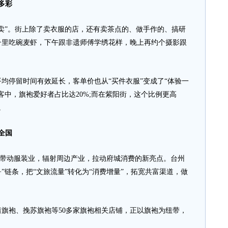
多彩
”。街上除了卖衣服的店，还有卖茶点的、做手作的、搞研
子里吃碗麦虾，下午跟非遗师傅学绣花样，晚上再约个摄影跟
均停留时间有效延长，客单价也从“买件衣服”变成了“体验一
客中，旗袍爱好者占比达20%;而在紫阳街，这个比例更高
。
全国
为带动服装业，辐射周边产业，拉动府城消费的新亮点。台州
”链条，把“文旅流量”转化为“消费增量”，拓宽共富渠道，做
袍、挽苏旗袍等50多家旗袍相关店铺，正以旗袍为纽带，