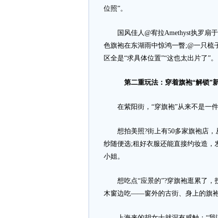
位照”。
国风佳人@宥拉Amethyst执罗
色旗袍在东湖雨中惊鸿一瞥;@一只梳
区全是“求具体位置”“这也太出片了”。
第二重玩法：穿着旗袍“解锁”
在紫阳街，“穿旗袍”从来不是一件
想拍美照?街上有50多家旗袍店，从
纱随便选;租好衣服还能直接约妆造，
小姐。
想吃点“应景的”?穿旗袍逛累了，
木窗边吃——窗外的古街、身上的旗袍
上海来的胡女士就深有感触：“我以