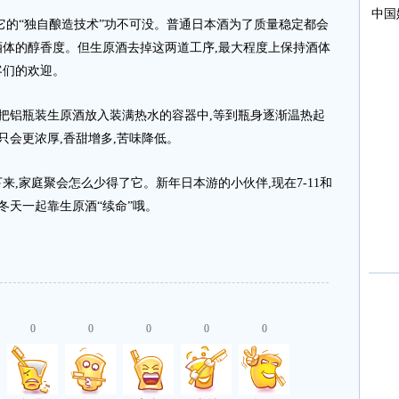
的“独自酿造技术”功不可没。普通日本酒为了质量稳定都会
响酒体的醇香度。但生原酒去掉这两道工序,最大程度上保持酒体
客们的欢迎。
把铝瓶装生原酒放入装满热水的容器中,等到瓶身逐渐温热起
只会更浓厚,香甜增多,苦味降低。
家庭聚会怎么少得了它。新年日本游的小伙伴,现在7-11和
冬天一起靠生原酒“续命”哦。
0
0
0
0
0