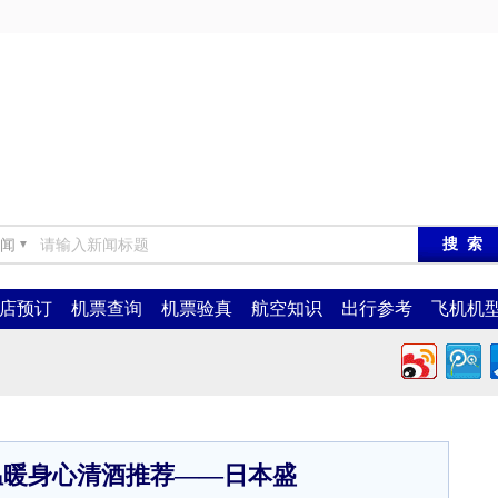
闻
▼
店预订
机票查询
机票验真
航空知识
出行参考
飞机机
温暖身心清酒推荐——日本盛