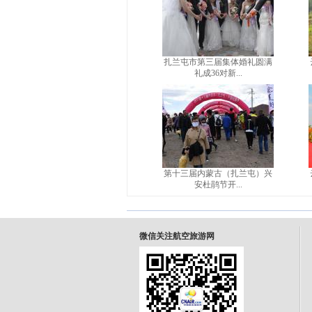
扎兰屯市第三届集体婚礼圆满
礼成36对新...
第十三届内蒙古（扎兰屯）兴
安杜鹃节开...
微信关注航空旅游网