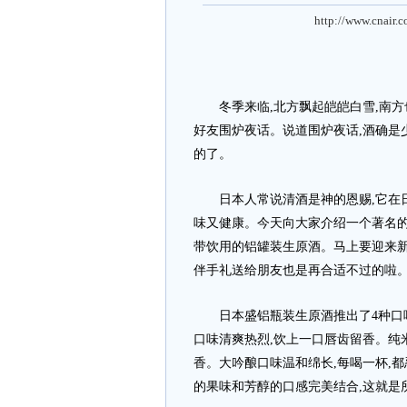
http://www.cnair.
冬季来临,北方飘起皑皑白雪,南方
好友围炉夜话。说道围炉夜话,酒确是
的了。
日本人常说清酒是神的恩赐,它在日
味又健康。今天向大家介绍一个著名的清
带饮用的铝罐装生原酒。马上要迎来新
伴手礼送给朋友也是再合适不过的啦
日本盛铝瓶装生原酒推出了4种口味
口味清爽热烈,饮上一口唇齿留香。纯
香。大吟酿口味温和绵长,每喝一杯,
的果味和芳醇的口感完美结合,这就是