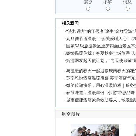
震惊
不解
愤怒
相关新闻
·
“诗和远方”的守候者 途牛“金牌导游
·
元旦佳节送温暖 工会关爱暖人心
(2
·
国家5A级旅游景区重庆四面山景区率
02-08)
·
真情温暖你我！春夏秋冬全域旅游 
·
穷游网发起天使计划，“向天使致敬”
·
与温暖的春天一起迎接庆南春天的花
·
苏宁雅悦酒店温暖启幕 苏宁酒店华
·
微笑传递快乐，用心温暖旅程｜服务
·
春节味道，温暖年俗 “小北”带您品
·
城市便捷酒店紧急救助客人，散发温
航空图片