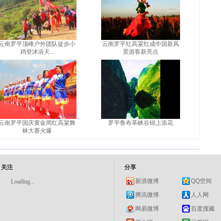
云南罗平顶峰户外团队徒步小
云南罗平红高粱红成中国新风
鸡登沐浴天...
景游客新亮点
云南罗平国庆黄金周红高粱舞
罗平鲁布革峡谷锦上添花
林大赛火爆
关注
分享
新浪微博
QQ空间
Loading...
腾讯微博
人人网
网易微博
百度搜藏