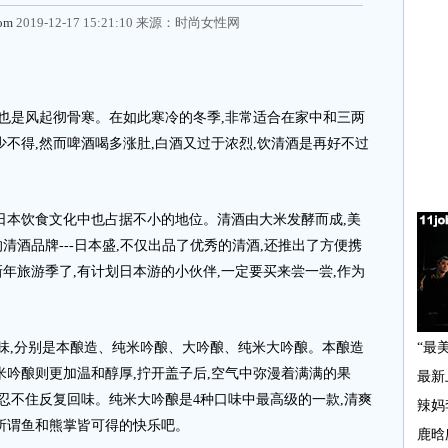
com
2019-12-17 15:21:10 来源：
时尚女性网
也是风起彻骨寒。在如此寒冷的冬季,非常适合在家中和三两
少不得,然而啤酒喝多涨肚,白酒又过于浓烈,饮清酒是再好不过
本饮食文化中也占据不小的地位。清酒由大米发酵而成,美
酒品牌---日本盛,不仅出品了优秀的清酒,还推出了方便携
年旅游季了,有计划日本游的小伙伴,一定要买来尝一尝,作为
。
,分别是本酿造、纯米吟酿、大吟酿、纯米大吟酿。本酿造
米吟酿则更加温和醇厚,拧开盖子后,空气中弥漫着满满的果
都忍不住反复回味。纯米大吟酿是4种口味中最高级的一款,清爽
所谓鱼和熊掌皆可得的快乐吧。