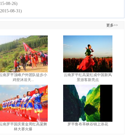
15-08-26)
(2015-08-31)
更多>>
云南罗平顶峰户外团队徒步小
云南罗平红高粱红成中国新风
鸡登沐浴天...
景游客新亮点
云南罗平国庆黄金周红高粱舞
罗平鲁布革峡谷锦上添花
林大赛火爆