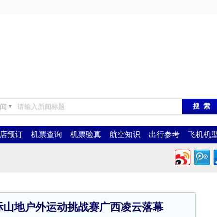
闻
▼
店预订
机票查询
机票验真
航空知识
出行参考
飞机机
际山地户外运动挑战赛广西凌云落幕