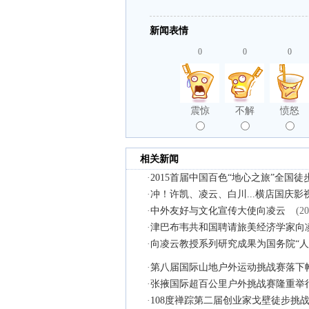
新闻表情
0
0
0
震惊
不解
愤怒
相关新闻
·
2015首届中国百色“地心之旅”全国
·
冲！许凯、凌云、白川...横店国庆
·
中外友好与文化宣传大使向凌云
(20
·
津巴布韦共和国聘请旅美经济学家向
·
向凌云教授系列研究成果为国务院“人
·
第八届国际山地户外运动挑战赛落下
·
张掖国际超百公里户外挑战赛隆重举
·
108度禅踪第二届创业家戈壁徒步挑