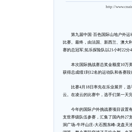
http://www.cnai
第九届中国·百色国际山地户外运动
比赛。最终，由法国、新西兰、澳大利亚
赛的总冠军;拓乐探险队以21小时22分45
本次国际挑战赛总奖金额度10万美金，
获得总成绩1到12名的运动队和各赛段
比赛4月18日率先在乐业展开，选手
云。在凌云的比赛中，选手们第一天完成
今年的国际户外挑战赛项目设置有山
支世界级队伍参赛，汇集了国内外27
洞广场-牛坪山庄-大石围东峰-龙盘天