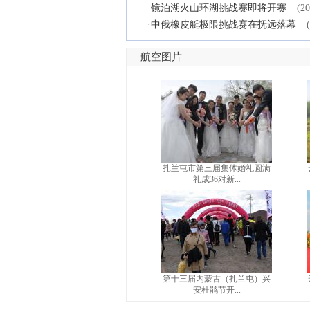
·
镜泊湖火山环湖挑战赛即将开赛
(20
·
中俄橡皮艇极限挑战赛在抚远落幕
航空图片
扎兰屯市第三届集体婚礼圆满
礼成36对新...
第十三届内蒙古（扎兰屯）兴
安杜鹃节开...