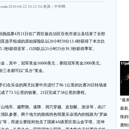
r.com
2016-04-22 10:23:54 来源：
中华网
挑战赛4月21日在广西壮族自治区百色市凌云县结束了全部
选手组成的原始探险队以20小时59分13.4秒获得了本次比
.3秒获得亚军，O2B队以21小时25分39.3秒获得季军。
其中，冠军奖金16000美元，赛段冠军奖金2000美元。
前三名都可以“瓜分”奖金。
们在乐业的两天比赛中共进行了96.1公里的比赛20日转场凌
了73.5公里的较量。21日完成了58公里的赛程。
地车、越野跑、速降、洞穴穿越、皮划艇、游泳等，由27
支强队参赛。两个地方的路线特色明显乐业境内的线路为“罗妹
池”等，而凌云赛段则包含了国家4A级景区茶山金字塔、浩坤