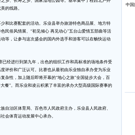
茶之乡、长寿之乡、国家湿地公园等。基本集中了桂西北户外
优美的线路。
和比赛配套的活动。乐业县举办旅游特色商品展、地方特
色民俗风情展、“初见倾心 再见动心”五台山爱情五部曲等活
活动等，让参与这次盛会的国内外选手和游客可以在畅快运动
已经进行到第九年，出色的组织工作和高标准的场地条件受
高度评价和广泛认可。比赛也从最初由乐业独自承办变为乐业
复杂性，加上随后即将开幕的“地心之旅”全国徒步大会，百
餮大餐”。而乐业和凌云积累了丰富的承办大型高级国际赛事的
。
自治区体育局、百色市人民政府主办，乐业县人民政府、
西社会体育运动发展中心承办。