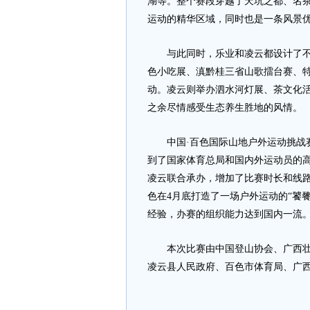
湖等。整个赛段穿越了天坑之都、名
运动的精华区域，同时也是一条风景
与此同时，乐业和凌云都设计了不少
色小吃展、滇黔桂三省山歌擂台赛、特
动。凌云则举办泗水河灯展、茶文化
之余尽情感受生态养生胜地的风情。
中国·百色国际山地户外运动挑战赛
到了国家体育总局和国内外运动员的
凌云联合承办，增加了比赛时长和线路
色在4月底打造了一场户外运动的“饕
经验，办赛的组织能力达到国内一流
本次比赛由中国登山协会、广西壮族
凌云县人民政府、百色市体育局、广