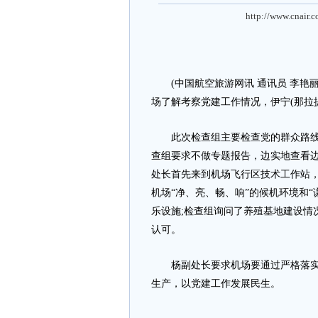
http://www.cnair.
(中国航空旅游网讯 通讯员 李艳丽
场了解考察党建工作情况，伊宁(那拉
此次检查组主要检查党的群众路线教
查组要求不做专题报告，边实地查看
处长首先来到机场飞行区技术工作站，
机场“净、亮、畅、响”的候机环境和
乐设施;检查组询问了养殖基地建设情
认可。
杨副处长要求机场要通过严格落实党
生产，以党建工作发展民生。