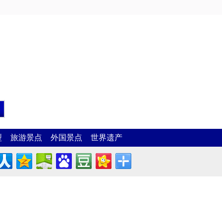
型
旅游景点
外国景点
世界遗产