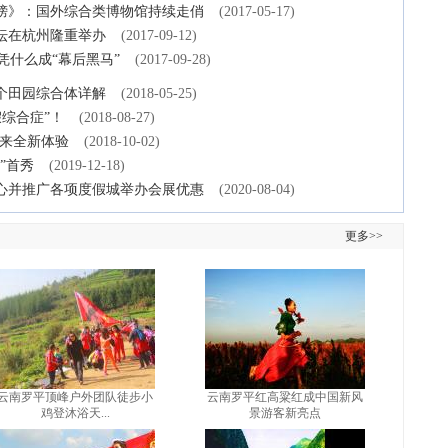
榜》：国外综合类博物馆持续走俏
(2017-05-17)
坛在杭州隆重举办
(2017-09-12)
凭什么成“幕后黑马”
(2017-09-28)
个田园综合体详解
(2018-05-25)
假综合症”！
(2018-08-27)
带来全新体验
(2018-10-02)
”首秀
(2019-12-18)
心并推广各项度假城举办会展优惠
(2020-08-04)
更多>>
云南罗平顶峰户外团队徒步小
云南罗平红高粱红成中国新风
鸡登沐浴天...
景游客新亮点