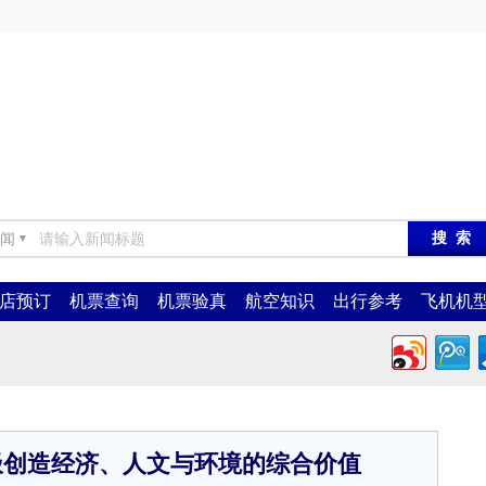
闻
▼
店预订
机票查询
机票验真
航空知识
出行参考
飞机机
极创造经济、人文与环境的综合价值