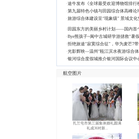
·
途牛发布《全球最受欢迎博物馆排行
·
第九届特色小镇与田园综合体高峰论
·
旅游综合体建设呈“现象级” 景域文化
·
田园东方的美丽乡村计划——国内首
·
Bye熊孩子~阆中古城研学游拯救“暑
·
拒绝旅途“寂寞综合征”，华为麦芒7
·
光影辉映—温州“瓯江滨水夜游综合体
·
银河综合度假城推介银河国际会议中
航空图片
扎兰屯市第三届集体婚礼圆满
礼成36对新...