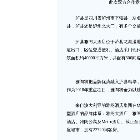
此次双方合作意
泸县是四川省泸州市下辖县，别名
县，泸县还是泸州北大门，有多个交
泸县雅阁大酒店位于泸县龙湖湿地公
速出口，区位交通便利。酒店采用现代
筑面积约40000平方米，共配有30
雅阁将把品牌优势融入泸县精华，极
作为2018年重点项目，雅阁将全力以赴
来自澳大利亚的雅阁酒店集团在华发
型酒店的品牌体系：雅阁大酒店、雅
酒店、雅阁公寓及Metro酒店。截止
座城市，拥有22720间客房。