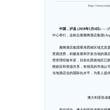
http://www.cnai
中国，泸县 (2018年1月4日)
——泸
中心举行，这标志着雅阁酒店集团(Argyle 
雅阁酒店集团看准西南区域尤其是四
景观优势，积极发展和开发当地的酒
营管理经验丰富，目前在西南地区已拥
模效应和资源共享，有很高的市场认
当地酒店业的国际化水平，为客人提
澳大利亚驻成
签仪式中，澳大利亚驻成都总领事馆