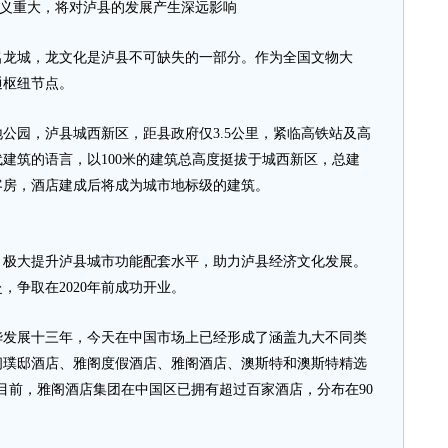
义重大，将对泸县的发展产生深远影响
龙城，龙文化是泸县不可缺失的一部分。作为全国文物大
通枢纽节点。
园，泸县城西新区，距县政府仅3.5公里，紧临高铁站及高
建筑的语言，以100米的建筑总高度挺拔于城西新区，总建
0间客房，酒店建成后将成为城市地标级的建筑。
大提升泸县城市功能配套水平，助力泸县经济文化发展。
，争取在2020年前成功开业。
展十三年，今天在中国市场上已经形成了涵盖九大不同类
阁璞邸酒店、雅阁度假酒店、雅阁酒店、澳斯特和澳斯特精选
至目前，雅阁酒店集团在中国区已拥有超过百家酒店，分布在90