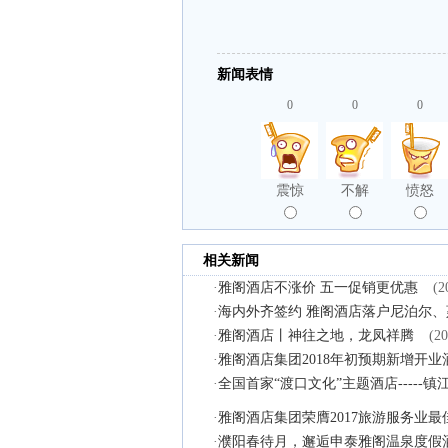
新闻表情
0
0
0
震惊
不解
愤怒
相关新闻
·
雅阁酒店不涨价 五一促销更优惠
(2
·
海内外齐签约 雅阁酒店落户尼泊尔、
·
雅阁酒店丨神往之地，龙凤祥腾
(20
·
雅阁酒店集团2018年初预期新增开业
·
全国首家“渡口文化”主题酒店----
·
雅阁酒店集团荣膺2017旅游服务业最
·
濮阳春待月，邂逅申泰雅阁温泉度假