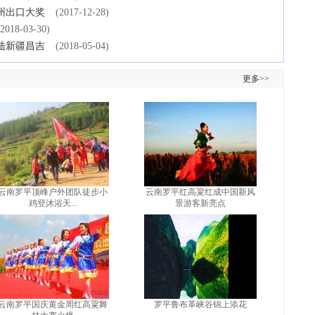
士州出口大奖
(2017-12-28)
(2018-03-30)
陆新疆昌吉
(2018-05-04)
更多>>
云南罗平顶峰户外团队徒步小
云南罗平红高粱红成中国新风
鸡登沐浴天...
景游客新亮点
云南罗平国庆黄金周红高粱舞
罗平鲁布革峡谷锦上添花