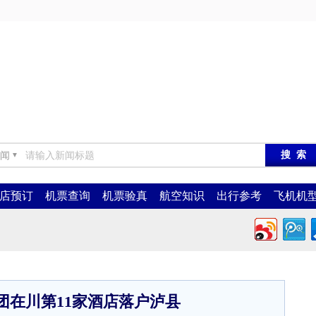
闻
▼
店预订
机票查询
机票验真
航空知识
出行参考
飞机机
团在川第11家酒店落户泸县​