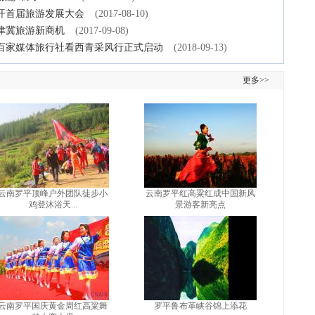
开首届旅游发展大会
(2017-08-10)
京津冀旅游新商机
(2017-09-08)
鲁百家媒体旅行社看西青采风行正式启动
(2018-09-13)
更多>>
云南罗平顶峰户外团队徒步小
云南罗平红高粱红成中国新风
鸡登沐浴天...
景游客新亮点
云南罗平国庆黄金周红高粱舞
罗平鲁布革峡谷锦上添花