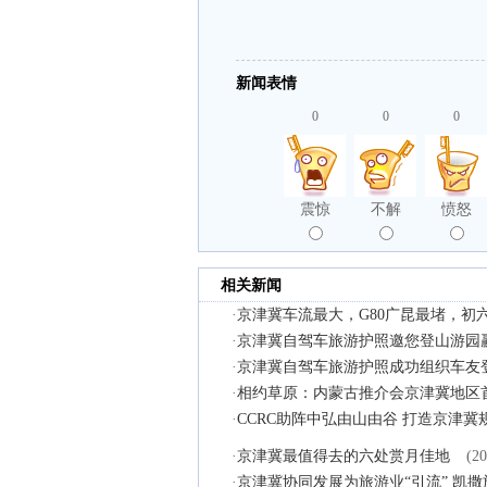
新闻表情
0
0
0
震惊
不解
愤怒
相关新闻
·
京津冀车流最大，G80广昆最堵，初
·
京津冀自驾车旅游护照邀您登山游园
·
京津冀自驾车旅游护照成功组织车友
·
相约草原：内蒙古推介会京津冀地区
·
CCRC助阵中弘由山由谷 打造京津
·
京津冀最值得去的六处赏月佳地
(20
·
京津冀协同发展为旅游业“引流” 凯撒旅游