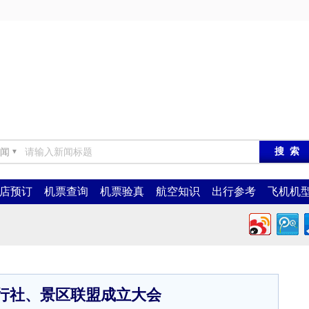
闻
▼
店预订
机票查询
机票验真
航空知识
出行参考
飞机机
行社、景区联盟成立大会