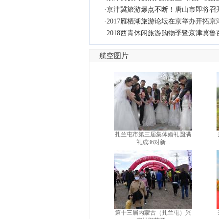
·
京津冀旅游爆点不断！唐山市即将召
·
2017雁栖湖旅游论坛在京举办开拓
·
2018西青休闲旅游购物季暨京津冀
航空图片
扎兰屯市第三届集体婚礼圆满
礼成36对新...
第十三届内蒙古（扎兰屯）兴