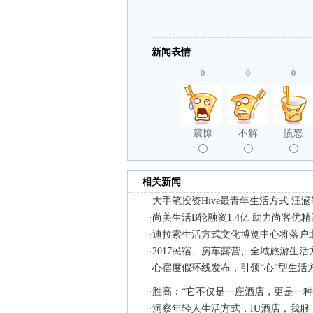
新闻表情
0
0
0
震惊
不解
愤怒
相关新闻
·
大手笔投资Hive最青年生活方式 汪
·
尚美生活B轮融资1.4亿 助力尚客优
·
迪拉索生活方式文化博览中心将落户
·
2017民宿、房车露营、全域旅游生
·
心宿度假环线发布，引领“心”型生活
·
胜高：“它不仅是一座酒店，更是一种
·
洞察年轻人生活方式，IU酒店，我服