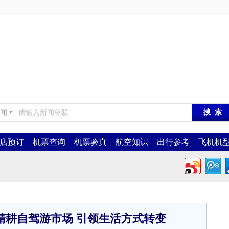
闻
▼
店预订
机票查询
机票验真
航空知识
出行参考
飞机机
精耕自驾游市场 引领生活方式转变