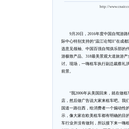
http://www.cnair.
9月20日，2016年度中国自驾游
际中心特别支持的“温江论驾II”在
选意见领袖、中国百强自驾俱乐部的
游极致产品、318最美景观大道旅游
讨。现场，一嗨租车执行副总裁蔡礼
前景。
“我2006年从美国回来，就在做租
店，然后做广告说大家来租车吧。我们
国道一路往西，给消费者一个煽动性的
示，像大家在欧美租车都有明确的目
车行业并没有做到，所以接下来一嗨租