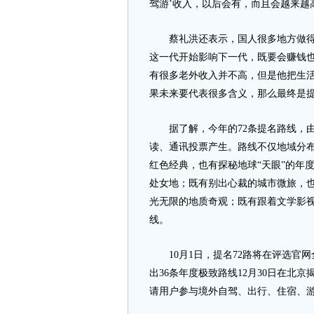
驾游’收入，以后会有，而且会越来越
蔡礼洪还表示，国人很多地方做得非
这一代开始影响下一代，既要会赚钱也
有很多老外收入并不高，但是他把生活
果未来要代表很多含义，那么最终是提
据了解，今年的72条提名路线，由来
读、通讯投票产生。路线不仅地域分布
红色经典，也有探秘地球“天眼”的年
处女地；既有别出心裁的城市微旅，
光无限的地质奇观；既有跟着文学影
线。
10月1日，提名72路将在评选官
出36条年度极致路线12月30日在北
请用户参与境外自驾、出行、住宿、