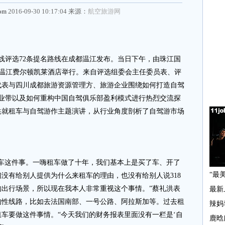
com
2016-09-30 10:17:04 来源：
航空旅游网
路线评选72条提名路线在成都温江发布。当日下午，由珠江国
成都温江费尔顿凯莱酒店举行。来自评选组委会主任委员表、评
代表与四川成都旅游资源管理方、旅游企业围绕如何打造自驾
产业带以及如何重构中国自驾俱乐部盈利模式进行热烈交流探
洪就租车与自驾游作主题演讲，从行业角度剖析了自驾游市场
车这件事。一嗨租车做了十年，我们基本上是买了车、开了
没有给别人提供为什么来租车的理由，也没有给别人说318
出行场景，所以现在我本人非常重视这个事情。”蔡礼洪表
的性线路，比如去法国南部、一号公路、阿拉斯加等。过去租
车要做这件事情。“今天我们的财务报表里面没有一栏是‘自