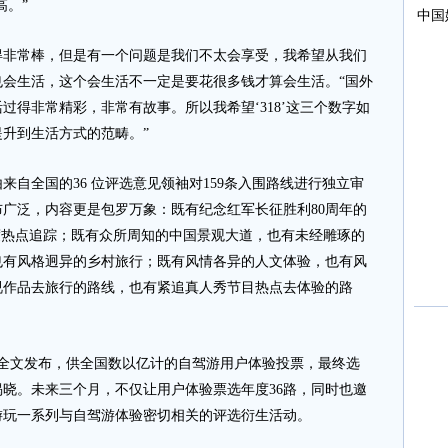
高。”
常棒，但是有一个问题是我们不太会享受，我希望从我们
会生活，这个会生活不一定是要花很多钱才算会生活。“国外
过得非常精彩，非常有故事。所以我希望‘318’这三个数字如
升到生活方式的范畴。”
自全国的36 位评选意见领袖对159条入围路线进行独立审
广泛，内容更是包罗万象：既有纪念红军长征胜利80周年的
度热点追踪；既有众所周知的中国景观大道，也有未经雕琢的
也有风格迥异的乡村旅行；既有风情各异的人文体验，也有风
视作品去旅行的路线，也有紧追真人秀节目热点去体验的路
网全文发布，供全国数以亿计的自驾游用户体验投票，最终选
京揭晓。未来三个月，不仅让用户体验票选年度36路，同时也邀
游玩一系列与自驾游体验密切相关的评选衍生活动。