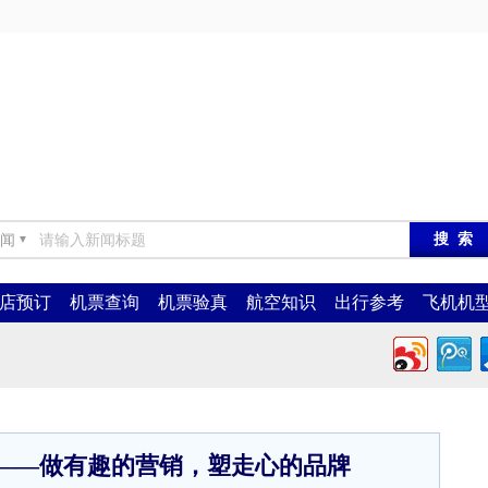
闻
▼
店预订
机票查询
机票验真
航空知识
出行参考
飞机机
——做有趣的营销，塑走心的品牌