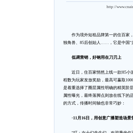
http://www.cnai
作为境外短租品牌第一的住百家，它
独角兽、85后创始人……，它是中国
低调营销，好钢用在刀刃上
近日，住百家悄然上线一款H5小游
程数为玩家发放奖励，最高可赢取10
是着重选择了圈层属性明确的精英阶
属性曝光，最终落脚点则放在线下的
的方式，传播时间轴也非常巧妙：
·11月16日，用创意广播塑造场景
“叮：女士们先生们，欢迎乘坐住百