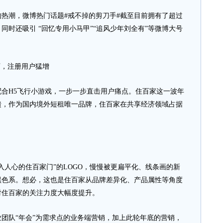
潮，微博热门话题#戒不掉的剪刀手#截至目前拥有了超过
，同时还吸引 “回忆专用小马甲”“追风少年刘全有”等微博大号
万，注册用户猛增
H5飞行小游戏，一步一步直击用户痛点。住百家这一波年
馈，作为国内境外短租唯一品牌，住百家在共享经济领域占据
人心的住百家门”的LOGO，慢慢被更扁平化、线条画的新
黑色系。想必，这也是住百家从品牌差异化、产品属性等角度
对住百家的关注力度大幅度提升。
队“年会”为需求点的业务端营销，加上此轮年底的营销，