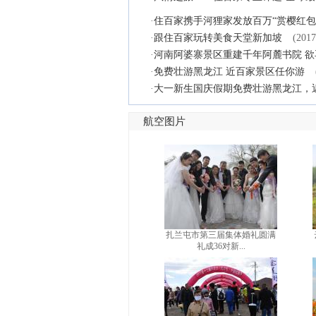
·
住百家携手河狸家发放百万“赏樱红包
·
跟住百家玩转美食天堂新加坡
(2017
·
河南阿婆寨景区重建千年阿麓书院 
·
免费壮游黑龙江 近百家景区任你游
·
大一新生国庆假期免费壮游黑龙江，
航空图片
扎兰屯市第三届集体婚礼圆满
礼成36对新...