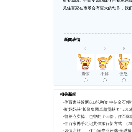
重要原因。伴随更加国际化的视觉系
见住百家在市场会有更大的动作，我
新闻表情
0
0
0
震惊
不解
愤怒
相关新闻
·
住百家获近两亿B轮融资 中信金石领投 an
·
驴妈妈获“长隆集团卓越贡献奖” 20
·
曾差点卖掉，也曾翻了68倍，住百家
·
住百家携手足记共倡旅行新方式
(20
·
风情之旅——住百家专业评选·全球