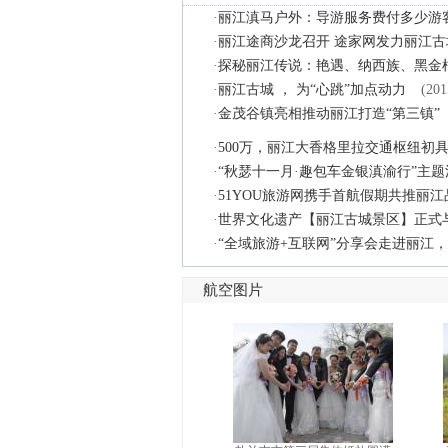
·
丽江滇马户外：导游服务费付多少游
·
丽江途商沙龙召开 途家网发力丽江古
·
探秘丽江传说：艳遇、纳西族、黑金
·
丽江古城 ， 为“心跳”加点动力
(201
·
金茂谷镇亮相推动丽江打造“第三镇”
·
500万，丽江大香格里拉交通枢纽初
·
“秋瑟十一月·趣包车金银滇渝行”主
·
51YOU旅游网携手首航假期共推丽江
·
世界文化遗产【丽江古城景区】正式
·
“全域旅游+互联网”分享会走进丽江
航空图片