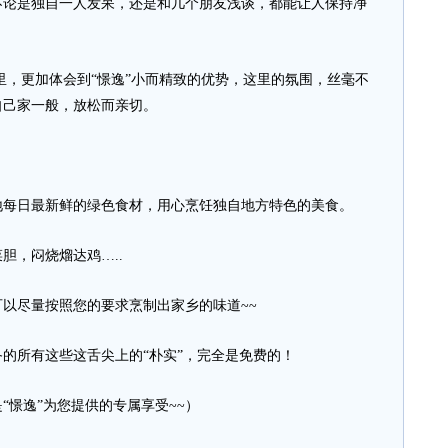
是独自一人发呆，还是和几个朋友浅谈，都能让人保持净
，更加体会到“憬逸”小而精致的优势，这里的氛围，丝毫不
自己家一般，放松而亲切。
每日最新鲜的绿色食材，用心烹饪独自地方特色的美食。
，闷烧熘达鸡…..
尽量按照您的要求烹制出家乡的味道~~
所有这些这舌尖上的“朴实”，完全是免费的！
憬逸”为您提供的专属享受~~）