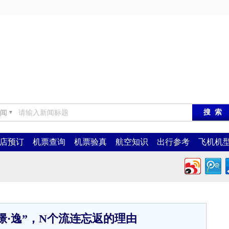
闻
▼
店预订
机票查询
机票验真
航空知识
出行参考
飞机机
憬·逸”，N个流连忘返的理由