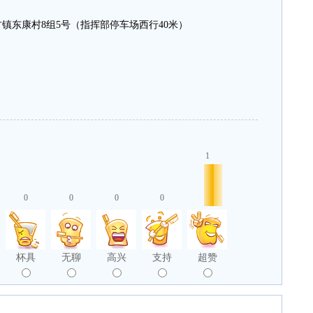
东康村8组5号（指挥部停车场西行40米）
1
0
0
0
0
杯具
无聊
高兴
支持
超赞