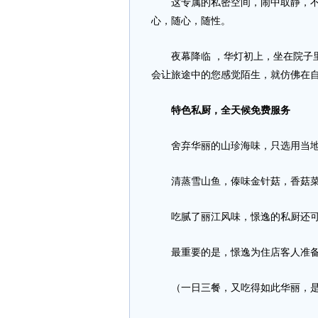
这专属的私密空间，闹中取静，不论
心，随心，随性。
夜幕降临 ，华灯初上，坐在院子里
会让旅途中的您感觉陌生，就仿佛在
特色私厨，全天候免费服务
舍弃华丽的山珍海味，只选用当地
清蒸雪山鱼，傣味金针菇，香菇菜胆
吃腻了丽江风味，憬逸的私厨还可以
最重要的是，憬逸为住店客人准备的
（一日三餐，又吃得如此华丽，是“