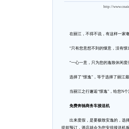
http://www.cnai
在丽江，不得不说，有这样一家奢华
“只有您意想不到的惬意，没有憬逸
“一心一意，只为您的逸致休闲度假
选择了“憬逸”，等于选择了丽江最
当丽江之行邂逅“憬逸”，给您N个流
免费奔驰商务车接送机
出来度假，是要极致安逸的，选择了
提前预订，酒店就会为您安排接送机