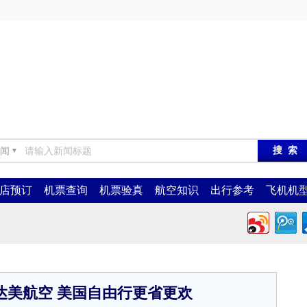
闻
▼
店预订
机票查询
机票验真
航空知识
出行参考
飞机机
达美航空 美国自由行更省更欢