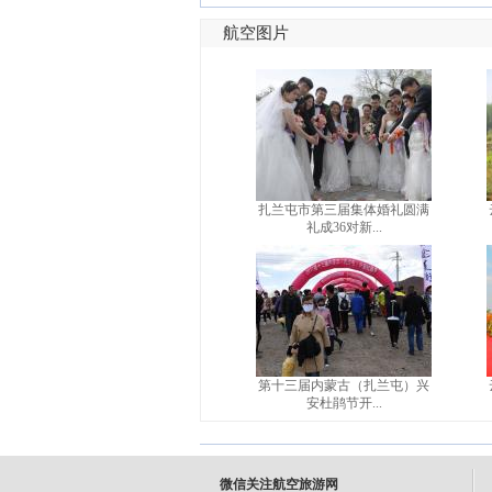
航空图片
扎兰屯市第三届集体婚礼圆满
礼成36对新...
第十三届内蒙古（扎兰屯）兴
安杜鹃节开...
微信关注航空旅游网