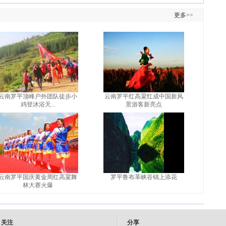
更多>>
云南罗平顶峰户外团队徒步小
云南罗平红高粱红成中国新风
鸡登沐浴天...
景游客新亮点
云南罗平国庆黄金周红高粱舞
罗平鲁布革峡谷锦上添花
林大赛火爆
关注
分享