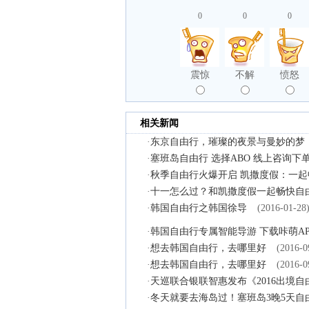
0
0
0
震惊
不解
愤怒
相关新闻
·
东京自由行，璀璨的夜景与曼妙的梦
·
塞班岛自由行 选择ABO 线上咨询下
·
秋季自由行火爆开启 凯撒度假：一
·
十一怎么过？和凯撒度假一起畅快自
·
韩国自由行之韩国徐导
(2016-01-28
·
韩国自由行专属智能导游 下载咔萌AP
·
想去韩国自由行，去哪里好
(2016-0
·
想去韩国自由行，去哪里好
(2016-0
·
天巡联合银联智惠发布《2016出境
·
冬天就要去海岛过！塞班岛3晚5天自由