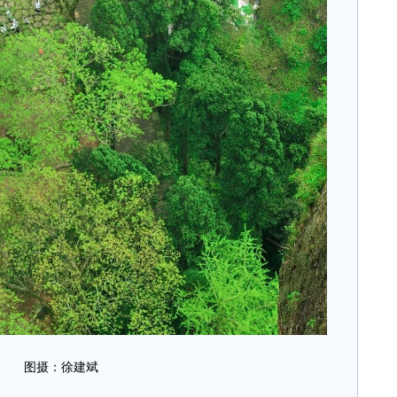
图摄：徐建斌