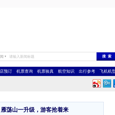
闻
▼
店预订
机票查询
机票验真
航空知识
出行参考
飞机机
！雁荡山一升级，游客抢着来