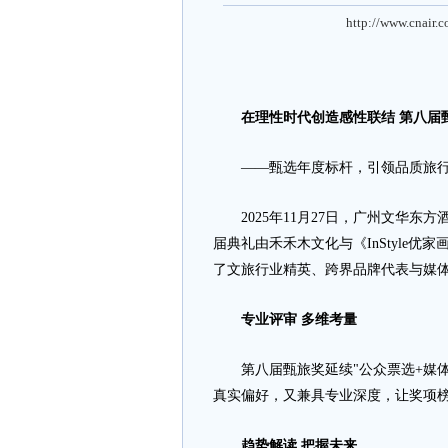
http://www.cnair.
在理性时代创造感性联结
第八届
——甄选年度标杆，引领品质旅行
2025年11月27日，广州文华东方
届典礼由禾禾木文化与《InStyle
了文旅行业精英、跨界品牌代表与媒
专业评审
多维
考量
第八届甄旅奖延续"公众票选+媒体
真实偏好，又兼具专业深度，让奖项
趋势解读
把握未来