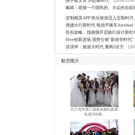
·
携手暖文登 共赴暖时代
(2014-12-01
·
戴斌：迎接一个国民的、大众的自助
·
定制精灵APP 快乐旅游迈入定制时代
·
便捷出行新时代 电动平衡车Airwheel 
·
告别攻略，指南猫开启旅行设计新时
·
Hive创新进场 强势引领“新游学时代”
·
洪清华：旅游大时代 重构3次方
(20
航空图片
扎兰屯市第三届集体婚礼圆满
礼成36对新...