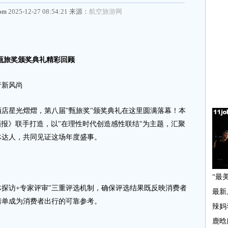
com
2025-12-27 08:54:21 来源：
航空旅游网
甄旅奖
颁奖典礼精彩回顾
新风尚
酒店星光熠熠，第八届"甄旅奖"颁奖典礼在这里圆满落幕！本
优家画报》联手打造，以"在理性时代创造感性联结"为主题，汇聚
体达人，共同见证这场年度盛事。
探访+专家评审"三重评选机制，确保评选结果既反映消费者
榜单成为消费者出行的可靠参考。