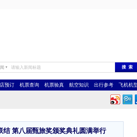
闻
▼
店预订
机票查询
机票验真
航空知识
出行参考
飞机机
联结 第八届甄旅奖颁奖典礼圆满举行