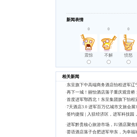
新闻表情
0
0
0
震惊
不解
愤怒
相关新闻
·
东呈旗下中高端商务酒店怡程进军辽
·
再下一城！丽怡酒店落子重庆观音桥
·
首度进军鄂西北！东呈集团旗下怡程
·
7天酒店3.0 进军百万亿城市文旅会展
·
签约捷报 | 入驻经济区，进军科技
·
进军黔贵核心旅游市场，IU酒店聚
·
荟语酒店落子合肥进军华东，为幸福