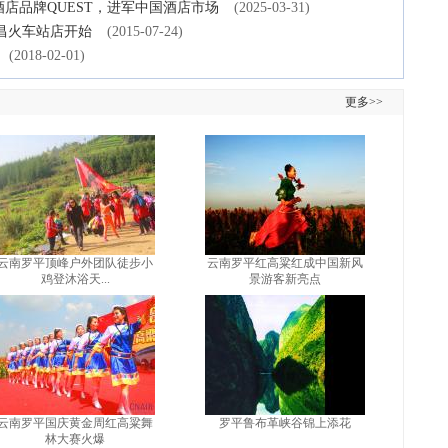
店品牌QUEST，进军中国酒店市场
(2025-03-31)
昌火车站店开始
(2015-07-24)
(2018-02-01)
更多>>
云南罗平顶峰户外团队徒步小
云南罗平红高粱红成中国新风
鸡登沐浴天...
景游客新亮点
云南罗平国庆黄金周红高粱舞
罗平鲁布革峡谷锦上添花
林大赛火爆