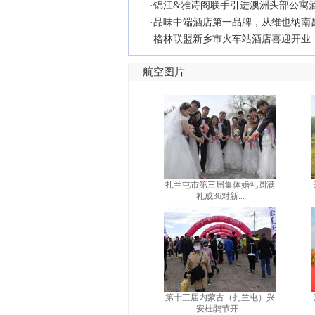
·
锦江&雅诗阁联手引进澳洲头部公寓酒
·
品味中端酒店第一品牌，从维也纳南
·
格林联盟新乡市火车站酒店喜迎开业
航空图片
扎兰屯市第三届集体婚礼圆满
礼成36对新...
第十三届内蒙古（扎兰屯）兴
安杜鹃节开...