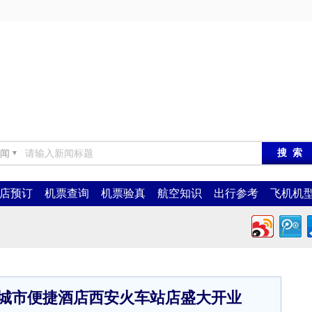
闻
▼
店预订
机票查询
机票验真
航空知识
出行参考
飞机机
下城市便捷酒店西安火车站店盛大开业