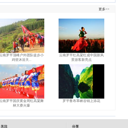
更多>>
云南罗平顶峰户外团队徒步小
云南罗平红高粱红成中国新风
鸡登沐浴天...
景游客新亮点
云南罗平国庆黄金周红高粱舞
罗平鲁布革峡谷锦上添花
林大赛火爆
关注
分享