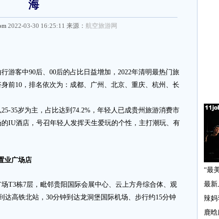
海
com
2022-03-30 16:25:11 来源：
航空旅游网
客中90后、00后的占比日益增加，2022年清明最热门旅
身前10，排名依次为：成都、广州、北京、重庆、杭州、长
-35岁为主，占比达到74.2%，年轻人已成贵州旅游消费市
的IU酒店，号召年轻人发挥天生爱玩的个性，主打潮玩、有
。
的置业广场店
T3栋7层，毗邻贵阳国际会展中心、云上方舟综合体、观
到达高铁北站，30分钟到达龙洞堡国际机场、步行约15分钟
。