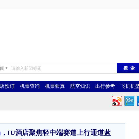
闻
▼
店预订
机票查询
机票验真
航空知识
出行参考
飞机机
，IU酒店聚焦轻中端赛道上行通道蓝