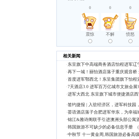
0
0
0
震惊
不解
愤怒
相关新闻
·
东呈旗下中高端商务酒店怡程进军辽
·
再下一城！丽怡酒店落子重庆观音桥
·
首度进军鄂西北！东呈集团旗下怡程
·
7天酒店3.0 进军百万亿城市文旅会展
·
进军大西北 东呈旗下城市便捷酒店
·
签约捷报 | 入驻经济区，进军科技
·
荟语酒店落子合肥进军华东，为幸福
·
锦江&雅诗阁联手引进澳洲头部公寓酒
·
韩国旅游不可缺少的必备信息手册
·
中秋节 十一黄金周,韩国旅游必备高