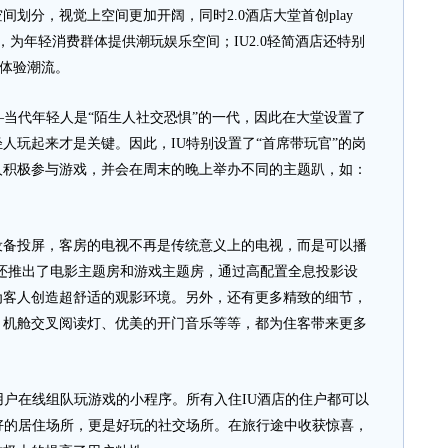
划分，视觉上空间更加开阔，同时2.0酒店大堂首创play
，为年轻消费群体提供潮玩娱乐空间；IU2.0轻简酒店还特别
R体验潮流。
当代年轻人是“陌生人社交恐惧”的一代，因此在大堂设置了
人玩起来才是关键。因此，IU特别设置了“首席带玩官”的岗
人积极参与游戏，并会在周末的晚上举办不同的主题趴，如：
投屏，客房的电视不再是传统意义上的电视，而是可以播
产品还推出了电影主题房和游戏主题房，通过高配置全息投影设
为客人创造超舒适的观影环境。另外，还有更多精致的细节，
、机舱交叉阅读灯、优美的开门音乐等等，都为住客带来更多
户在线组队玩游戏的小程序。所有入住IU酒店的住户都可以
好的居住场所，更是好玩的社交场所。在旅行途中收获惊喜，