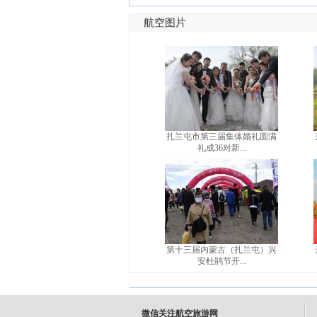
航空图片
扎兰屯市第三届集体婚礼圆满
礼成36对新...
第十三届内蒙古（扎兰屯）兴
安杜鹃节开...
微信关注航空旅游网