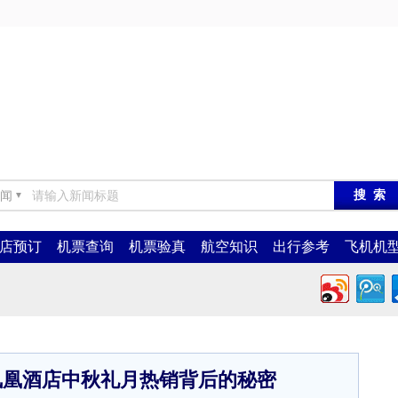
闻
▼
店预订
机票查询
机票验真
航空知识
出行参考
飞机机
凤凰酒店中秋礼月热销背后的秘密