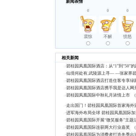
新闻表情
0
0
0
震惊
不解
愤怒
相关新闻
·
碧桂园凤凰国际酒店：从“1”到“50”
·
仙境何处有,武陵源上寻— —张家界
·
碧桂园凤凰国际酒店打造住客专享绿
·
碧桂园凤凰国际酒店携手我是达人网开
·
碧桂园凤凰国际中秋礼月浓情上市
·
走出国门！碧桂园凤凰国际首家海外
·
进军海外布局全球 碧桂园凤凰国际
·
碧桂园凤凰国际开展“微笑服务”主题
·
碧桂园凤凰国际连获两大行业嘉奖
·
碧桂园凤凰国际为消费者打造冬季出