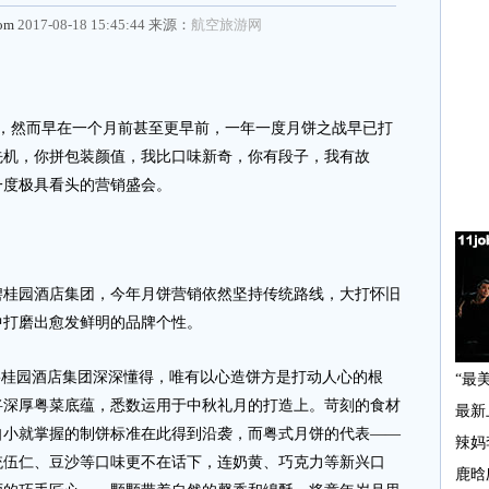
com
2017-08-18 15:45:44 来源：
航空旅游网
，然而早在一个月前甚至更早前，一年一度月饼之战早已打
先机，你拼包装颜值，我比口味新奇，你有段子，我有故
一度极具看头的营销盛会。
园酒店集团，今年月饼营销依然坚持传统路线，大打怀旧
中打磨出愈发鲜明的品牌个性。
桂园酒店集团深深懂得，唯有以心造饼方是打动人心的根
将深厚粤菜底蕴，悉数运用于中秋礼月的打造上。苛刻的食材
自小就掌握的制饼标准在此得到沿袭，而粤式月饼的代表——
统伍仁、豆沙等口味更不在话下，连奶黄、巧克力等新兴口