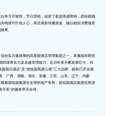
奇方可致胜，节日营销，说穿了更是情感营销，碧桂园酒
感共鸣便可打动人心，再活用新传播渠道，辅以相应消费场景
销效果。
合实力最雄厚的高星级酒店管理集团之一，隶属福布斯世
集团的雄厚实力及卓越管理能力，近20年来不断发展壮大，目
桂园假日酒店”及“碧桂园凤祺公寓”三大品牌，拥有已开业酒
盖广东、广西、湖南、湖北、安徽、江苏、山东、辽宁、内蒙
。随着碧桂园集团在全球的地产布局，碧桂园酒店集团也将进
善尽美”的服务带至全球。