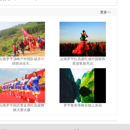
更多>>
云南罗平顶峰户外团队徒步小
云南罗平红高粱红成中国新风
鸡登沐浴天...
景游客新亮点
云南罗平国庆黄金周红高粱舞
罗平鲁布革峡谷锦上添花
林大赛火爆