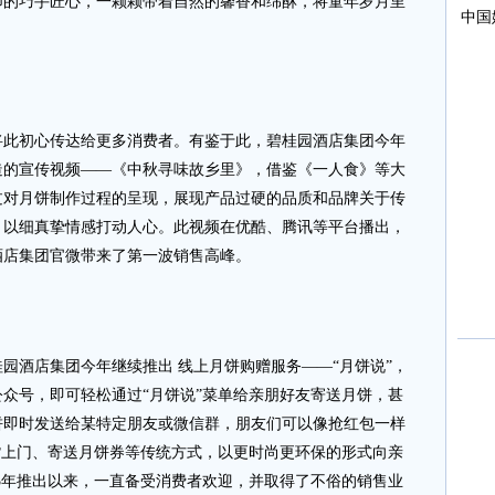
师的巧手匠心，一颗颗带着自然的馨香和绵酥，将童年岁月里
。
初心传达给更多消费者。有鉴于此，碧桂园酒店集团今年
造的宣传视频——《中秋寻味故乡里》，借鉴《一人食》等大
过对月饼制作过程的呈现，展现产品过硬的品质和品牌关于传
，以细真挚情感打动人心。此视频在优酷、腾讯等平台播出，
酒店集团官微带来了第一波销售高峰。
酒店集团今年继续推出 线上月饼购赠服务——“月饼说”，
众号，即可轻松通过“月饼说”菜单给亲朋好友寄送月饼，甚
饼即时发送给某特定朋友或微信群，朋友们可以像抢红包一样
货上门、寄送月饼券等传统方式，以更时尚更环保的形式向亲
15年推出以来，一直备受消费者欢迎，并取得了不俗的销售业