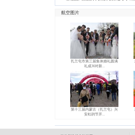
航空图片
扎兰屯市第三届集体婚礼圆满
礼成36对新...
第十三届内蒙古（扎兰屯）兴
安杜鹃节开...