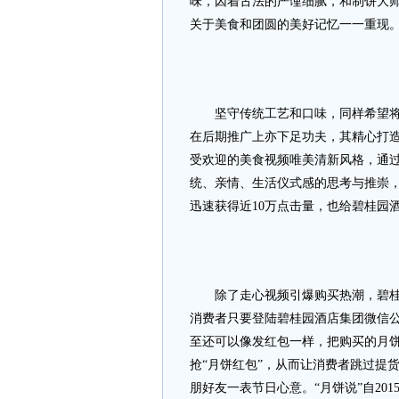
味，因着古法的严谨细腻，和制饼大
关于美食和团圆的美好记忆一一重现
坚守传统工艺和口味，同样希望将此
在后期推广上亦下足功夫，其精心打
受欢迎的美食视频唯美清新风格，通
统、亲情、生活仪式感的思考与推崇
迅速获得近10万点击量，也给碧桂园
除了走心视频引爆购买热潮，碧桂园
消费者只要登陆碧桂园酒店集团微信公
至还可以像发红包一样，把购买的月
抢“月饼红包”，从而让消费者跳过提
朋好友一表节日心意。“月饼说”自20