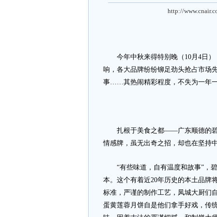
http://www.cnair.
今年中秋来得特别晚（10月4日）
响，各大品牌纷纷铆足劲头抢占市场
事……其热闹精彩程度，不失为一年
扎根于美食之都——广东顺德的碧桂
情感牌，虽无出奇之招，却也在坚持
“有些味道，自有温度和故事”，碧
本。这个有着近20年历史的本土品牌
标准，严谨的制作工艺，凤城大厨们
蛋黄莲蓉月饼自是他们拿手好戏，传