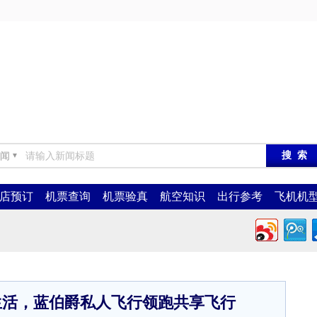
闻
▼
店预订
机票查询
机票验真
航空知识
出行参考
飞机机
生活，蓝伯爵私人飞行领跑共享飞行