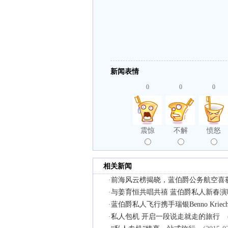
新闻表情
0
0
0
震惊
不解
愤怒
相关新闻
·
前海风云榜揭晓，蓝伯爵公务航空喜获
·
与姜育恒共唱共禧 蓝伯爵私人新春
·
蓝伯爵私人飞行携手瑞银Benno Kri
·
私人包机 开启一段说走就走的旅行