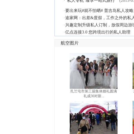
·
“私人专机”臻享一站式旅行
(2015-0
·
要出来玩#就不怕晒# 普吉岛私人攻
·
途家网：出差&度假，工作之外的私
·
兴趣定制升级私人订制，放假周边游
·
亿点连接3.0 您跨境出行的私人助理
航空图片
扎兰屯市第三届集体婚礼圆满
礼成36对新...