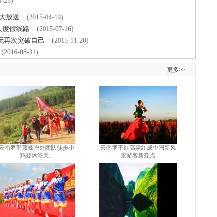
3-23)
略大放送
(2015-04-14)
人度假线路
(2015-07-16)
玩再次突破自己
(2015-11-20)
(2016-08-31)
更多>>
云南罗平顶峰户外团队徒步小
云南罗平红高粱红成中国新风
鸡登沐浴天...
景游客新亮点