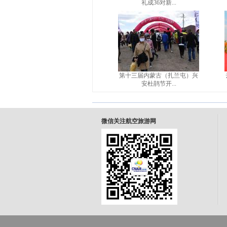
礼成36对新...
第十三届内蒙古（扎兰屯）兴
安杜鹃节开...
微信关注航空旅游网