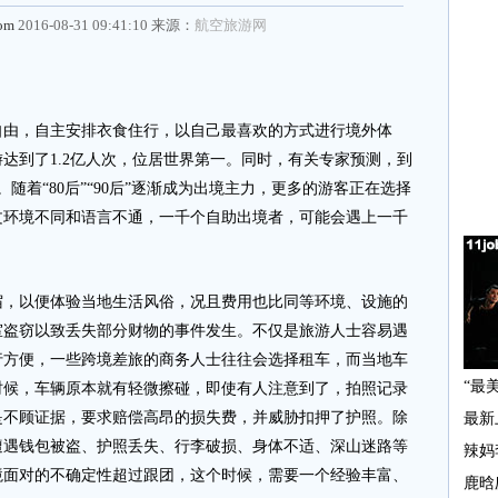
com
2016-08-31 09:41:10 来源：
航空旅游网
由，自主安排衣食住行，以自己最喜欢的方式进行境外体
达到了1.2亿人次，位居世界第一。同时，有关专家预测，到
。随着“80后”“90后”逐渐成为出境主力，更多的游客正在选择
文环境不同和语言不通，一千个自助出境者，可能会遇上一千
以便体验当地生活风俗，况且费用也比同等环境、设施的
室盗窃以致丢失部分财物的事件发生。不仅是旅游人士容易遇
行方便，一些跨境差旅的商务人士往往会选择租车，而当地车
时候，车辆原本就有轻微擦碰，即使有人注意到了，拍照记录
是不顾证据，要求赔偿高昂的损失费，并威胁扣押了护照。除
遭遇钱包被盗、护照丢失、行李破损、身体不适、深山迷路等
境面对的不确定性超过跟团，这个时候，需要一个经验丰富、