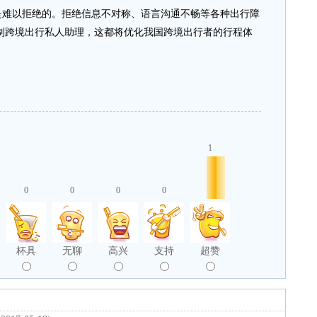
是难以拒绝的。拒绝信息不对称、语言沟通不畅等各种出行障
定制跨境出行私人助理，这都将优化我国跨境出行者的行程体
。
1
0
0
0
0
杯具
无聊
高兴
支持
超赞