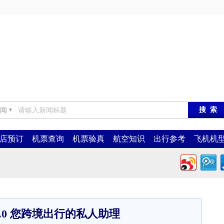
闻
▼
店预订
机票查询
机票验真
航空知识
出行参考
飞机机
.0 您跨境出行的私人助理