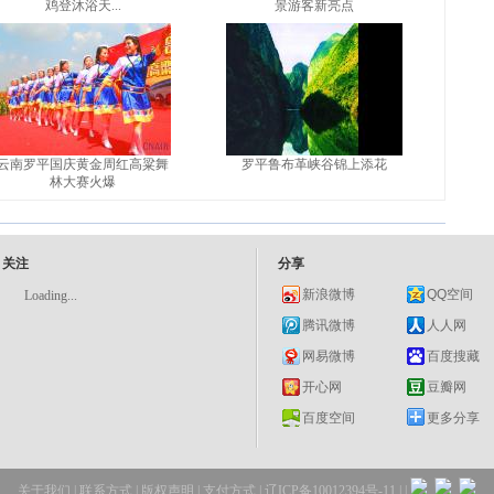
鸡登沐浴天...
景游客新亮点
云南罗平国庆黄金周红高粱舞
罗平鲁布革峡谷锦上添花
林大赛火爆
关注
分享
新浪微博
QQ空间
Loading...
腾讯微博
人人网
网易微博
百度搜藏
开心网
豆瓣网
百度空间
更多分享
关于我们
|
联系方式
|
版权声明
|
支付方式
| 辽ICP备10012394号-11 |
|