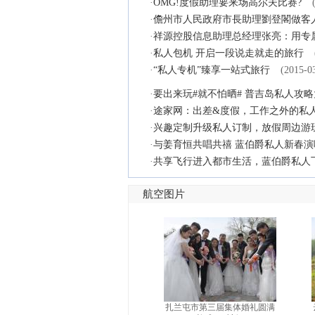
·
OMG!度假助理要来场高尔夫比赛?
·
儋州市人民政府市長助理劉登閣做客
·
祥源控股信息助理总经理张亮：用专属
·
私人包机 开启一段说走就走的旅行
·
“私人专机”臻享一站式旅行
(2015-0
·
要出来玩#就不怕晒# 普吉岛私人攻
·
途家网：出差&度假，工作之外的私
·
兴趣定制升级私人订制，放假周边游
·
与姜育恒共唱共禧 蓝伯爵私人新春
·
共享飞行进入都市生活，蓝伯爵私人
航空图片
扎兰屯市第三届集体婚礼圆满