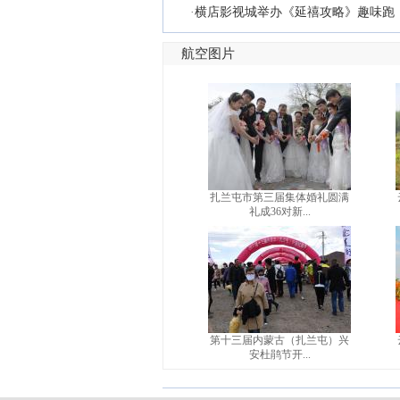
·
横店影视城举办《延禧攻略》趣味跑
航空图片
扎兰屯市第三届集体婚礼圆满
礼成36对新...
第十三届内蒙古（扎兰屯）兴
安杜鹃节开...