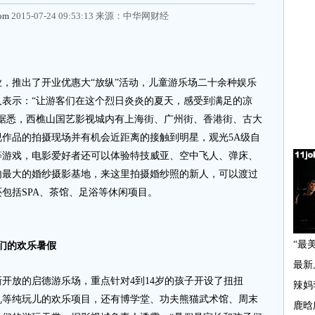
com
2015-07-24 09:53:13 来源：
中华网财经
推出了开业优惠大“放纵”活动，儿童游乐场二十余种娱乐
表示：“让游客们在这个烈日炎炎的夏天，感受到满足的凉
据悉，西樵山国艺影视城内有上海街、广州街、香港街、古大
作品的拍摄现场并有机会近距离的接触到明星，观光5A级自
等游戏，电影爱好者还可以体验特技威亚、空中飞人、弹床、
内最大的婚纱摄影基地，来这里拍摄婚纱照的新人，可以渡过
包括SPA、茶馆、足浴等休闲项目。
们的欢乐暑假
放的启德游乐场，重点针对4到14岁的孩子开设了扭扭
机等纯玩儿的欢乐项目，还有博学堂、功夫熊猫武术馆、周末