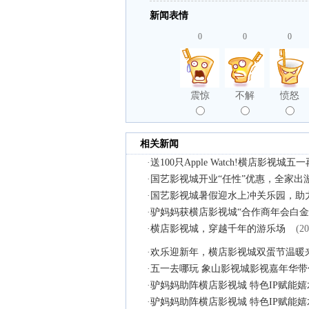
新闻表情
0
0
0
震惊
不解
愤怒
相关新闻
·
送100只Apple Watch!横店影视城
·
国艺影视城开业“任性”优惠，全家出
·
国艺影视城暑假迎水上冲关乐园，助
·
驴妈妈获横店影视城“合作商年会白金卡
·
横店影视城，穿越千年的游乐场
(20
·
欢乐迎新年，横店影视城双蛋节温暖
·
五一去哪玩 象山影视城影视嘉年华
·
驴妈妈助阵横店影视城 特色IP赋能
·
驴妈妈助阵横店影视城 特色IP赋能