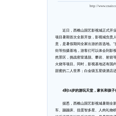
http://www.cnair.
近日，西樵山国艺影视城正式开业，
项目暑期首次全新开放，影视城负责人
意，是暑假期间全家出游的首选地。”
街等拍摄基地，游客们可以体会到影视
然景区，挑战密室逃脱、攀岩、射箭
火烧等项目。同时，影视基地还有国
甜蜜的二人世界；白金级五星级酒店还
4
到14
岁的游玩天堂，家长和孩子
据悉，西樵山国艺影视城暑期全新开
车、蹦蹦床、扭蛋智多星、人肉礼物