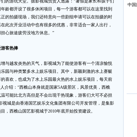
们的游玩天堂。据影视城负责人透露：“暑假是家长和孩子们
同年龄都开设了很多休闲项目，每一个游客都可以在这里找到
真正的拍摄现场，我们还特意向一些剧组申请可以在拍摄的时
店在此次开业活动中也有很多的优惠，非常适合一家人出行，
担心旅途疲劳没地方休息。”
受游客热捧
与越发炎热的天气，影视城为了能使游客有一个清凉愉悦
题乐园与种类繁多水上娱乐项目。其中，新颖刺激的水上赛艇
客的喜欢，也成为了水上乐园最火热的水上娱乐项目，每天前
责人介绍：“西樵山本身就是国家5A级景区，风景优美，西樵
气温可能比北方高但是不会出现干热现象，游客们大可不必担
影视城是由香港国艺娱乐文化集团有限公司开发管理，是集影
目，西樵山国艺影视城于2010年底开始投资建设。