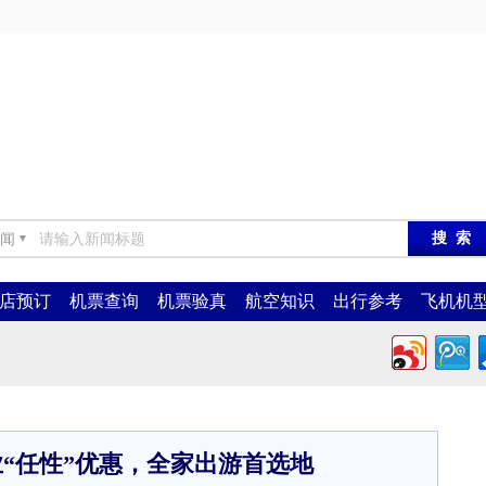
闻
▼
店预订
机票查询
机票验真
航空知识
出行参考
飞机机
“任性”优惠，全家出游首选地