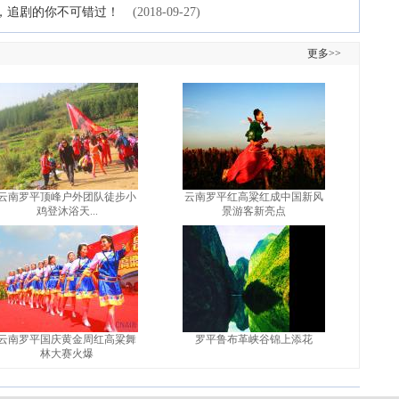
，追剧的你不可错过！
(2018-09-27)
更多>>
云南罗平顶峰户外团队徒步小
云南罗平红高粱红成中国新风
鸡登沐浴天...
景游客新亮点
云南罗平国庆黄金周红高粱舞
罗平鲁布革峡谷锦上添花
林大赛火爆