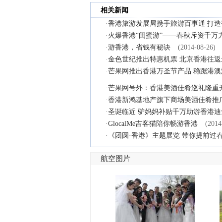
相关新闻
·
香港旅游发展局携手旅游百事通 打
·
火爆香港“闺蜜游”——春秋斥资千万
·
游香港，省钱有秘诀
(2014-08-26)
·
金色世纪推出特惠机票 北京香港往返最
·
芒果网推出香港万圣节产品 稳踞港
·
芒果网号外：香港美酒佳肴巡礼隆重
·
香港新鸿基地产旗下商场美酒佳肴推
·
圣诞临近 驴妈妈补贴千万助游香港迪
·
GlocalMe吉客猫陪你畅游香港
(2014
·
《团圆·香港》主题展览 带你提前过
航空图片