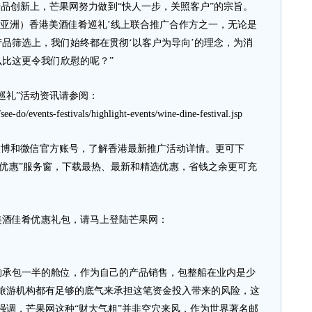
品创新上，芒果网努力做到“快人一步，关照客户”的宗旨。
（亚洲）香港美酒佳肴巡礼’线上联合推广合作方之一，无论是
品筛选上，我们始终都在贯彻‘以客户为导向’的理念，为消
比这更令我们欣慰的呢？”
礼”活动资讯请参阅：
e-do/events-festivals/highlight-events/wine-dine-festival.jsp
博和微信官方账号，了解香港最新推广活动详情。更可下
香港·优惠”服务窗，下载最热、最新和精选优惠，省钱之余更可充
酒佳肴优惠礼包，请马上登陆芒果网：
包一半的舱位，作为自己的产品销售，包整船在业内是少
旅游机构都有足够的底气来承担这笔资金投入带来的风险，这
强调，芒果网这种“财大气粗”并非空穴来风，作为世界著名邮