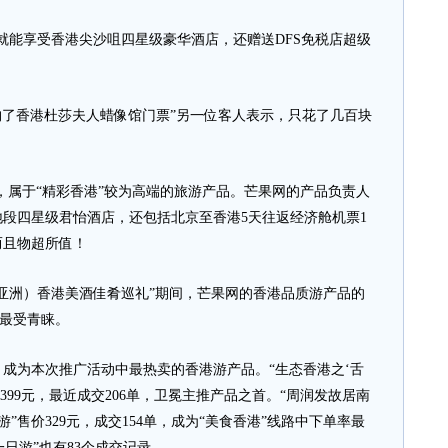
能享受香港尖沙咀四星级豪华酒店，还赠送DFS免税店超级
了香港杜莎夫人蜡像馆门票”另一位客人表示，只花了几百块
属于“精彩香港”较为高端的旅游产品。芒果网的产品负责人
段四星级君怡酒店，还包括北京至香港5天往返经济舱机票1
而且物超所值！
洲）香港美酒佳肴巡礼”期间，芒果网的香港品质游产品的
”最受青睐。
为本次推广活动中最热卖的香港游产品。“生态香港之‘舌
399元，最近成交206单，卫冕主推产品之首。“周润发故居南
”售价329元，成交154单，成为“美食香港”线路中下单率最
一日游”也有83个成交记录。