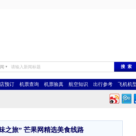
闻
▼
店预订
机票查询
机票验真
航空知识
出行参考
飞机机
味之旅” 芒果网精选美食线路