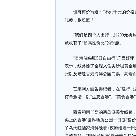
也有评价写道：“不到千元的价格就
礼券，很超值！”
“我们是四个人出行，加299元换购
就收获了“超高性价比”的乐趣。
“香港油尖旺5日自由行”广受好评，
表示，线路除了全程入住尖沙咀黄金地
张以及赠送香港海洋公园门票，高端
芒果网方面告诉记者，在“建行（亚
订单激增，以“生态香港”、“美食香港
西贡和南丫岛的离岛游美食线路，成
尖上的香港’世界地质公园一日游”售价
丫岛天虹酒家海鲜晚餐+夜游维港一日游
高的产品。“周润发故居‘漫步南丫岛’