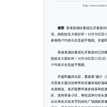
http://www.cnair.
摘要
: 香港美酒佳肴巡礼开幕派
演，精彩纷呈大获好评！10月30日至
参展商户均表示生意超乎预期。开篇即赢得
香港美酒佳肴巡礼开幕派对已经顺利
彩纷呈大获好评！10月30日至11月
户均表示生意超乎预期。
开篇即赢得头彩，紧接着“建行（亚
式美食主题活动将带你尝遍幸福好滋味。
名菜精选、免开瓶费等诸多惊喜和优惠
区、悠闲美食小区，将轮流举行街头
从出奇欢乐皇东节到赤柱广场国际美