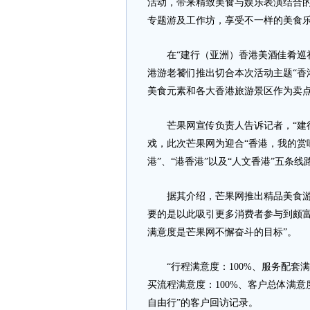
活动，带来精致美食与娱乐表演结合
专题游及工作坊，享受不一样的美食
在“建行（亚洲）香港美酒佳肴巡礼
港游老饕们推出切合本次活动主题“香
美食元素和各大香港旅游景区作为卖
芒果网宣传负责人告诉记者，“建行
戏，此次芒果网为迎合“香港，我的赏味
港”、“港香港”以及“人文香港”五条线
据其介绍，芒果网推出精品美食游线
要的是以此吸引更多消费者参与到颇富
满意度是芒果网不懈奋斗的目标”。
“行程满意度：100%、服务配套满意
买流程满意度：100%、客户总体满意度
自由行”的客户回访记录。