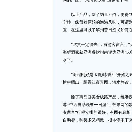
以上产品，除了销量不俗，更得到不
宁静，保留着原始的渔港风味，可谓别
置，在这里可以了解到昔日渔民如何在
“吃货一定得去”，有游客留言，“
海鲜酒家获亚洲餐饮指南评为亚洲45
水平。
“返程刚好是‘幻彩咏香江’开始之时
博中晒出一组香江夜景图，河水静谧，
除了离岛游美食线路产品，维港夜游
港+中西自助晚餐一日游”。芒果网的
友留言“行程安排的很好，有图有真相
自助餐，种类多又精致，根本停不下来