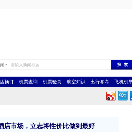
闻
▼
店预订
机票查询
机票验真
航空知识
出行参考
飞机机
酒店市场，立志将性价比做到最好