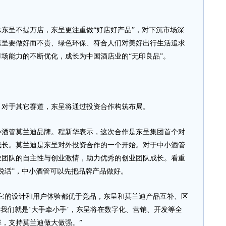
呈不提万店，东呈更注重做“好店好产品”，对下沉市场深
东呈要做好而不贵、绿色环保、符合人们对美好出行生活追求
场能力的不断优化，成长为中国酒店业的“无印良品”。
对于其它赛道，东呈将通过投资合作构筑布局。
管莫兰迪品牌。程新华表示，这次合作是东呈集团首个对
成长。莫兰迪是东呈对外投资合作的一个开始。对于中小酒管
业团队的自主性与创业激情，助力优秀的创业团队成长。看重
说话”，中小酒管可以先把品牌产品做好。
的设计和用户体验都优于竞品，东呈和莫兰迪产品互补、区
“我们就是‘大手牵小手’，东呈将在数字化、营销、开发等全
，支持莫兰迪做大做强。”