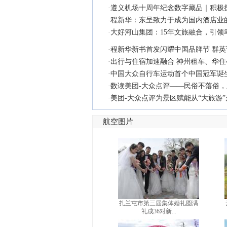
·
遵义机场十周年纪念数字藏品｜积极
·
程新华：东呈致力于成为国内酒店业的
·
大好河山集团：15年文旅融合，引领
·
程新华新书首发闪耀中国品牌节 群
·
出行与住宿加速融合 神州租车、华
·
中国大众自行车运动首个中国冠军诞
·
数读美团-大众点评——民俗不落俗
·
美团-大众点评为景区赋能从“大旅游”
航空图片
扎兰屯市第三届集体婚礼圆满
礼成36对新...