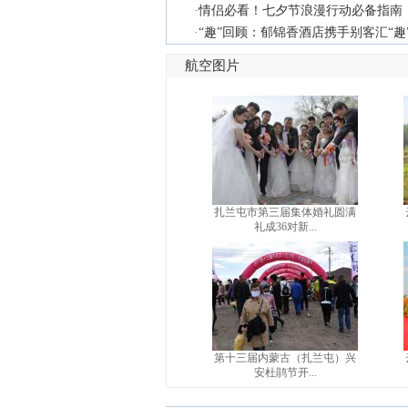
·
情侣必看！七夕节浪漫行动必备指南
·
“趣”回顾：郁锦香酒店携手别客汇“趣
航空图片
扎兰屯市第三届集体婚礼圆满
礼成36对新...
第十三届内蒙古（扎兰屯）兴
安杜鹃节开...