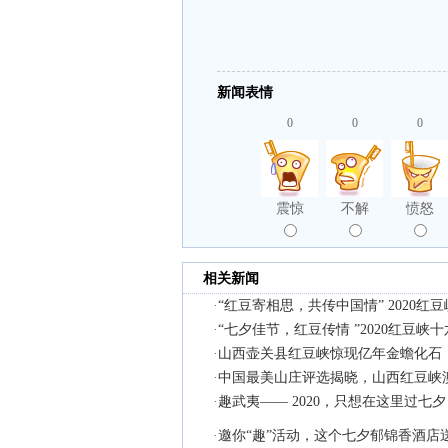
新闻表情
0
0
0
震惊
不解
愤怒
相关新闻
·
“红豆寄相思，共传中国情” 2020
·
“七夕佳节，红豆传情 ”2020红豆
·
山西壶关县红豆峡惊现亿年金蟾化石
·
中国最美山庄评选揭晓，山西红豆峡
·
趣武夷—— 2020，只想在这里过七夕
·
邀你“趣”活动，这个七夕郁锦香酒店