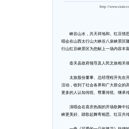
http://www.cnair.
峡谷山水，共天祥地和。红豆情思，品
唱会在山西太行山大峡谷八泉峡景区
行山红豆峡景区为您献上一场内容丰
壶关县政府领导及人民文旅相关领
太旅股份董事、总经理程开先在开幕
活动，收到了社会各界和广大群众的
更多的人认知传统、尊重传统、继承
演唱会在喜庆热闹的开场歌舞中拉开
峡更美好、踏歌起舞寄相思、红豆共传
一曲《可爱的一朵玫瑰花》旋律响起