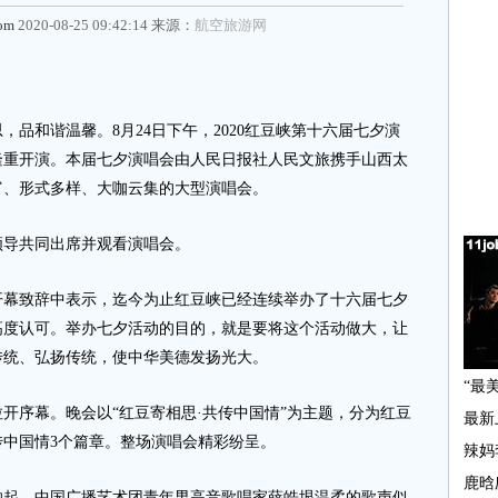
com
2020-08-25 09:42:14 来源：
航空旅游网
和谐温馨。8月24日下午，2020红豆峡第十六届七夕演
隆重开演。本届七夕演唱会由人民日报社人民文旅携手山西太
富、形式多样、大咖云集的大型演唱会。
导共同出席并观看演唱会。
致辞中表示，迄今为止红豆峡已经连续举办了十六届七夕
高度认可。举办七夕活动的目的，就是要将这个活动做大，让
传统、弘扬传统，使中华美德发扬光大。
序幕。晚会以“红豆寄相思·共传中国情”为主题，分为红豆
中国情3个篇章。整场演唱会精彩纷呈。
，中国广播艺术团青年男高音歌唱家薛皓垠温柔的歌声似