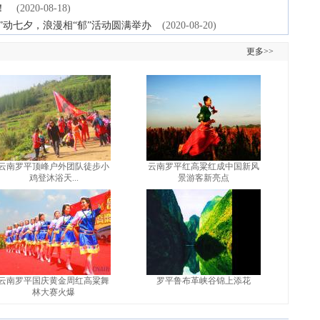
！
(2020-08-18)
”动七夕，浪漫相“郁”活动圆满举办
(2020-08-20)
更多>>
云南罗平顶峰户外团队徒步小
云南罗平红高粱红成中国新风
鸡登沐浴天...
景游客新亮点
云南罗平国庆黄金周红高粱舞
罗平鲁布革峡谷锦上添花
林大赛火爆