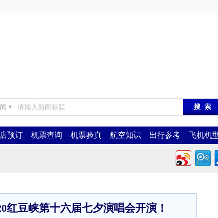
闻
▼
店预订
机票查询
机票验真
航空知识
出行参考
飞机机
20红豆峡第十六届七夕演唱会开演！