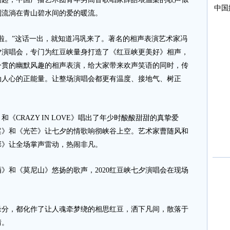
到流淌在青山碧水间的爱的暖流。
。”这话一出，就知道冯巩来了。著名的相声表演艺术家冯
夕演唱会，专门为红豆峡量身打造了《红豆峡更美好》相声，
一贯的幽默风趣的相声表演，给大家带来欢声笑语的同时，传
动人心的正能量。让整场演唱会都更有温度、接地气、树正
RAZY IN LOVE》唱出了年少时酸酸甜甜的真挚爱
案》和《光芒》让七夕的情歌响彻峡谷上空。艺术家曹随风和
彩》让全场掌声雷动，热闹非凡。
和《莫尼山》悠扬的歌声，2020红豆峡七夕演唱会在现场
，都化作了让人魂牵梦绕的相思红豆，洒下凡间，散落于
情。