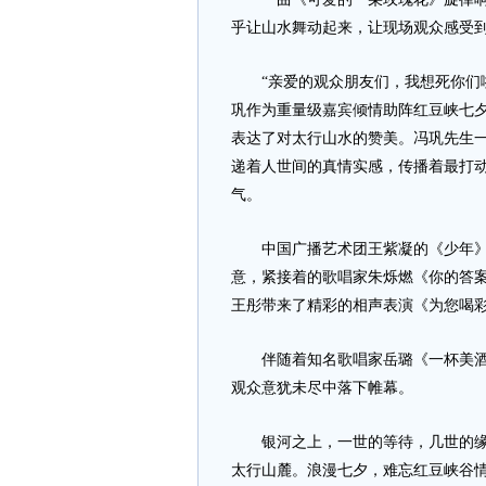
乎让山水舞动起来，让现场观众感受
“亲爱的观众朋友们，我想死你们啦
巩作为重量级嘉宾倾情助阵红豆峡七
表达了对太行山水的赞美。冯巩先生
递着人世间的真情实感，传播着最打
气。
中国广播艺术团王紫凝的《少年》和《C
意，紧接着的歌唱家朱烁燃《你的答
王彤带来了精彩的相声表演《为您喝
伴随着知名歌唱家岳璐《一杯美酒》
观众意犹未尽中落下帷幕。
银河之上，一世的等待，几世的缘分
太行山麓。浪漫七夕，难忘红豆峡谷