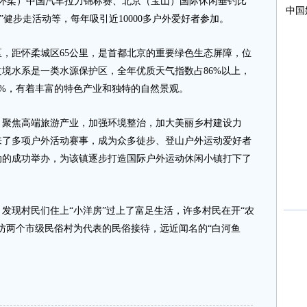
（怀柔）中国汽车拉力锦标赛、北京（宝山）国际休闲垂钓比
”健步走活动等，每年吸引近10000多户外爱好者参加。
距怀柔城区65公里，是首都北京的重要绿色生态屏障，位
境水系是一类水源保护区，全年优质天气指数占86%以上，
80%，有着丰富的特色产业和独特的自然景观。
聚焦高端旅游产业，加强环境整治，加大美丽乡村建设力
来了多项户外活动赛事，成为众多徒步、登山户外运动爱好者
动的成功举办，为该镇逐步打造国际户外运动休闲小镇打下了
现村民们住上“小洋房”过上了富足生活，许多村民在开“农
坊两个市级民俗村为代表的民俗接待，远近闻名的“白河鱼
。