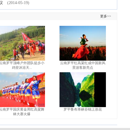
议
(2014-05-19)
更多>>
云南罗平顶峰户外团队徒步小
云南罗平红高粱红成中国新风
鸡登沐浴天...
景游客新亮点
云南罗平国庆黄金周红高粱舞
罗平鲁布革峡谷锦上添花
林大赛火爆