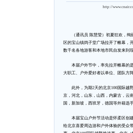
http://www.cnair.
（通讯员 陈慧莹）初夏狂欢，绚丽宝
区的宝山镇鸽子堂广场拉开了帷幕，
数千名各地游客和本地市民自发来到
本届户外节中，率先拉开帷幕的是“
大职工、户外爱好者以单位、团队方阵
此外，为期2天的北京100国际越野
京，河北，山东，山西，内蒙古，云南
国，新加坡，西班牙，德国等外籍选手
本届宝山户外节活动是怀柔区创建国
给北京喜爱周边游和户外体验的受众带