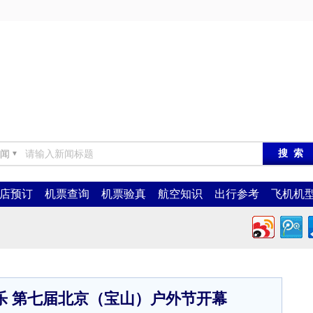
闻
▼
店预订
机票查询
机票验真
航空知识
出行参考
飞机机
乐 第七届北京（宝山）户外节开幕