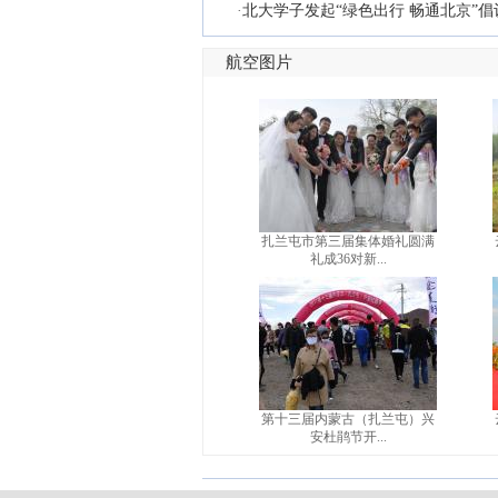
·
北大学子发起“绿色出行 畅通北京”倡
航空图片
扎兰屯市第三届集体婚礼圆满
礼成36对新...
第十三届内蒙古（扎兰屯）兴
安杜鹃节开...