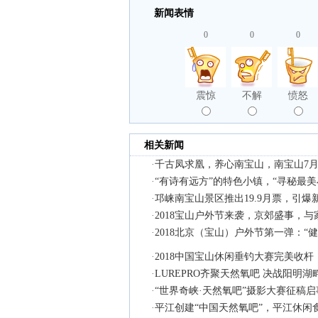
新闻表情
0
0
0
震惊
不解
愤怒
相关新闻
·
千古凤求凰，养心南宝山，南宝山7月
·
“有诗有远方”的特色小镇，“寻秘最
·
邛崃南宝山景区推出19.9月票，引
·
2018宝山户外节来袭，京郊盛事，
·
2018北京（宝山）户外节第一弹：“
·
2018中国宝山休闲垂钓大赛完美收杆
·
LUREPRO齐聚天然氧吧 决战阳明湖
·
“世界奇峡·天然氧吧”摄影大赛征稿启
·
平江创建“中国天然氧吧”，平江休闲