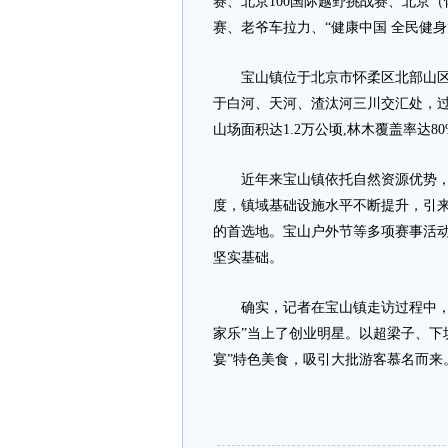
赛、北京100国际越野挑战赛、北京
赛、老爷车拉力、“健康中国 全民健身
宝山镇位于北京市怀柔区北部山区，
于白河、天河、渣汰河三川交汇处，过
山场面积达1.2万公顷,林木覆盖率达
近年来宝山镇依托自然资源优势，
度，镇域基础设施水平不断提升，引
的首选地。宝山户外节等多项赛事活
坚实基础。
确实，记者在宝山镇走访过程中，发
家乐”当上了创业明星。以超梁子、下
宴”特色美食，吸引大批游客慕名而来