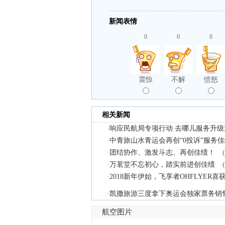
新闻表情
0
0
0
震惊
不解
愤怒
相关新闻
·
响应民航局专项行动 去哪儿服务升
·
中青旅山水青运会再创“0投诉”服务
·
团结协作、激发斗志、再创佳绩！
·
万茗堂不忘初心，踏实前进创佳绩
·
2018新年伊始，飞享者OHFLYER喜获
·
凯撒旅游三度拿下奥运会独家票务销
航空图片