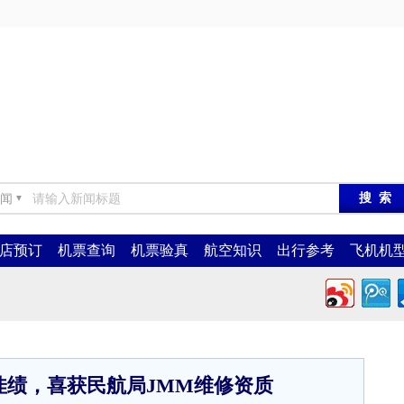
闻
▼
店预订
机票查询
机票验真
航空知识
出行参考
飞机机
创佳绩，喜获民航局JMM维修资质