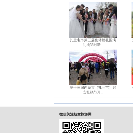
扎兰屯市第三届集体婚礼圆满
礼成36对新...
第十三届内蒙古（扎兰屯）兴
安杜鹃节开...
微信关注航空旅游网