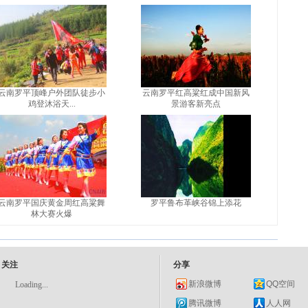
云南罗平顶峰户外团队徒步小
云南罗平红高粱红成中国新风
鸡登沐浴天...
景游客新亮点
云南罗平国庆黄金周红高粱舞
罗平鲁布革峡谷锦上添花
林大赛火爆
关注
分享
新浪微博
QQ空间
Loading...
腾讯微博
人人网