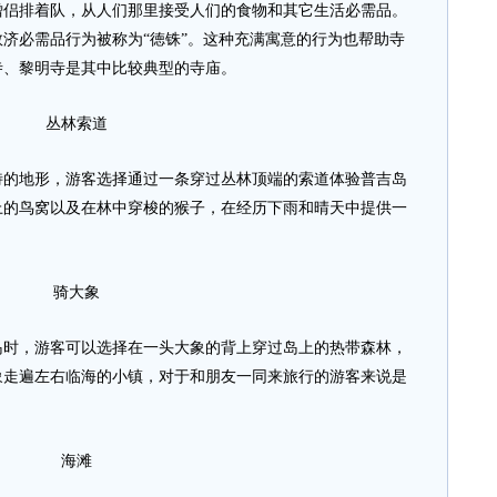
僧侣排着队，从人们那里接受人们的食物和其它生活必需品。
济必需品行为被称为“徳铢”。这种充满寓意的行为也帮助寺
寺、黎明寺是其中比较典型的寺庙。
丛林索道
地形，游客选择通过一条穿过丛林顶端的索道体验普吉岛
上的鸟窝以及在林中穿梭的猴子，在经历下雨和晴天中提供一
骑大象
，游客可以选择在一头大象的背上穿过岛上的热带森林，
象走遍左右临海的小镇，对于和朋友一同来旅行的游客来说是
海滩