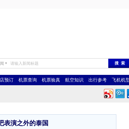
闻
▼
店预订
机票查询
机票验真
航空知识
出行参考
飞机机
吧表演之外的泰国