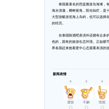
泰国最著名的芭提雅派岛海滩，有东
海水清澈，椰树摇曳，阳光灿烂，是
大型游艇游览海上岛屿，也可以选择
的经历。
在泰国除酒吧表演外还拥有众多的旅
色的，固有的旅游生态环境。正如硬
界各国赶来抱着更中心态观看表演的
新闻表情
0
0
0
震惊
不解
愤怒