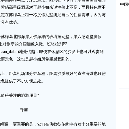
分紧俏高星级酒店对于赵小姐来说性价比不高，而且特色度不
决定在苏梅岛上租一栋度假别墅满足自己的住宿需求，因为与
十分有优势。
苏梅岛北部海岸大佛海滩的班塔拉别墅，第六感别墅度假
om/)官方网站上对别墅的介绍细致入微。班塔拉别墅
villa/1340_baan_dalah)地处优越，即使在休息区的沙发上也可以观赏到
壮丽景色，这也是赵小姐所希望感受到的。
，距离机场10分钟车程，距离沙质最好的查汶海滩也只需
景色提供了不少方便之处。
值得关注的旅游项目?
寺庙
目，更重要的是，它们在佛教徒传统中有着十分重要的地