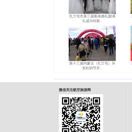
扎兰屯市第三届集体婚礼圆满
礼成36对新...
第十三届内蒙古（扎兰屯）兴
安杜鹃节开...
微信关注航空旅游网