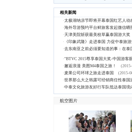
相关新闻
·
太极湖纳凉节即将开幕泰国红艺人动
·
海外导游预约平台鲜旅客发起微信晒
·
天津美院斩获最美校草赢泰国游大奖
·
《印象武隆》走进泰国 力促中泰旅游
·
去东南亚之前必须要知道的事：在泰
·
“BTVC 2015尊享泰国大奖-中国
·
邂逅浪漫 美图M4泰国之旅！
(2015-
·
麦果公司环球之旅走进泰国
(2015-0
·
世界那么大之韩露可经销商任性泰国
·
中泰文化旅游友好行车队抵达泰国境
航空图片