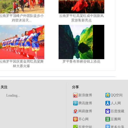
云南罗平顶峰户外团队徒步小
云南罗平红高粱红成中国新风
鸡登沐浴天...
景游客新亮点
云南罗平国庆黄金周红高粱舞
罗平鲁布革峡谷锦上添花
林大赛火爆
关注
分享
新浪微博
QQ空间
Loading...
腾讯微博
人人网
网易微博
百度搜藏
开心网
豆瓣网
百度空间
更多分享