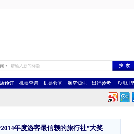
闻
▼
店预订
机票查询
机票验真
航空知识
出行参考
飞机机
2014年度游客最信赖的旅行社”大奖