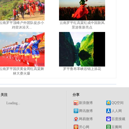
云南罗平顶峰户外团队徒步小
云南罗平红高粱红成中国新风
鸡登沐浴天...
景游客新亮点
云南罗平国庆黄金周红高粱舞
罗平鲁布革峡谷锦上添花
林大赛火爆
关注
分享
新浪微博
QQ空间
Loading...
腾讯微博
人人网
网易微博
百度搜藏
开心网
豆瓣网