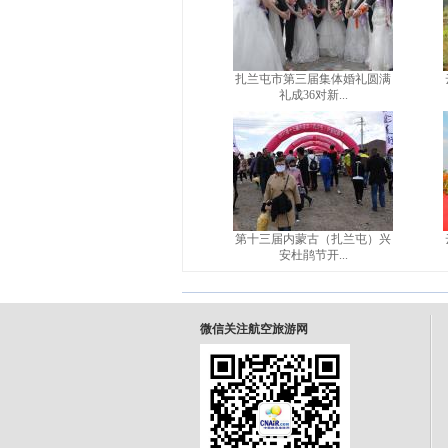
扎兰屯市第三届集体婚礼圆满
礼成36对新...
第十三届内蒙古（扎兰屯）兴
安杜鹃节开...
微信关注航空旅游网