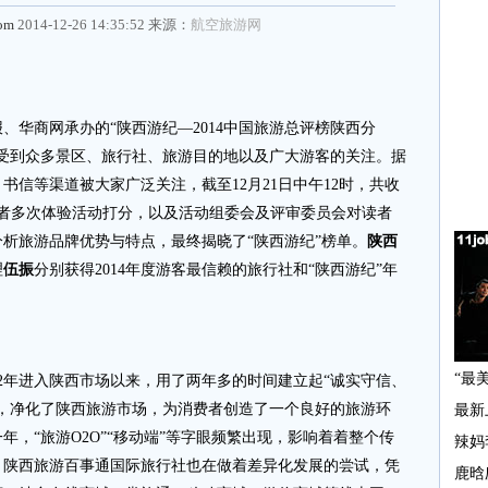
com
2014-12-26 14:35:52 来源：
航空旅游网
商网承办的“陕西游纪—2014中国旅游总评榜陕西分
便受到众多景区、旅行社、旅游目的地以及广大游客的关注。据
书信等渠道被大家广泛关注，截至12月21日中午12时，共收
读者多次体验活动打分，以及活动组委会及评审委员会对读者
析旅游品牌优势与特点，最终揭晓了“陕西游纪”榜单。
陕西
理
伍振
分别获得2014年度游客最信赖的旅行社和“陕西游纪”年
年进入陕西市场以来，用了两年多的时间建立起“诚实守信、
，净化了陕西旅游市场，为消费者创造了一个良好的旅游环
一年，“旅游O2O”“移动端”等字眼频繁出现，影响着着整个传
，陕西旅游百事通国际旅行社也在做着差异化发展的尝试，凭