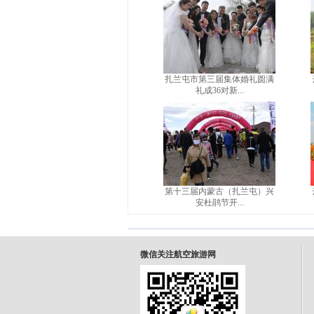
扎兰屯市第三届集体婚礼圆满
礼成36对新...
第十三届内蒙古（扎兰屯）兴
安杜鹃节开...
微信关注航空旅游网