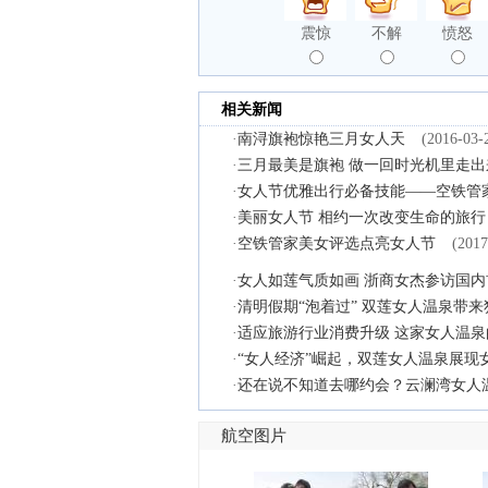
震惊
不解
愤怒
相关新闻
·
南浔旗袍惊艳三月女人天
(2016-03-
·
三月最美是旗袍 做一回时光机里走出
·
女人节优雅出行必备技能——空铁管
·
美丽女人节 相约一次改变生命的旅行
·
空铁管家美女评选点亮女人节
(2017
·
女人如莲气质如画 浙商女杰参访国
·
清明假期“泡着过” 双莲女人温泉带
·
适应旅游行业消费升级 这家女人温泉的
·
“女人经济”崛起，双莲女人温泉展现
·
还在说不知道去哪约会？云澜湾女人
航空图片