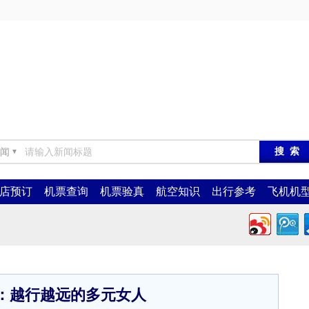
闻
▼
店预订
机票查询
机票验真
航空知识
出行参考
飞机机
：越行越远的多元女人