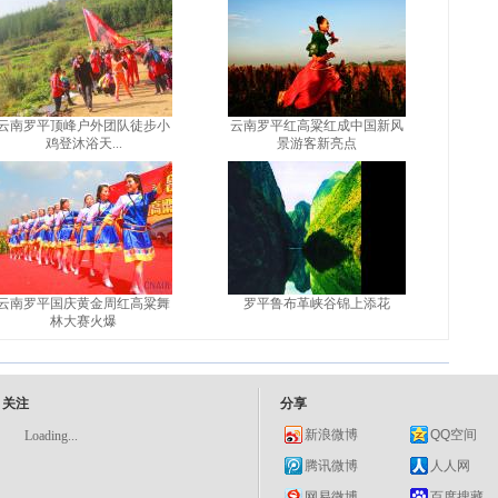
云南罗平顶峰户外团队徒步小
云南罗平红高粱红成中国新风
鸡登沐浴天...
景游客新亮点
云南罗平国庆黄金周红高粱舞
罗平鲁布革峡谷锦上添花
林大赛火爆
关注
分享
新浪微博
QQ空间
Loading...
腾讯微博
人人网
网易微博
百度搜藏