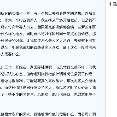
有的女孩子一样，有一个想出去看看世界的梦想。然后又
业。作为一个行业的新人，我选择从导游开始做起。但是我不
，所以每次带客人出去，相同景点的讲解都会编一些新的东西
个什么样的地方。同时自己可以保留对同一景点的新鲜感。那
一种很好的煅炼。让我知道怎么去和客人沟通，去观察不同客
。以至于现在我策划的线路受客人喜欢，缘于这么一段时间来
客人需要什么。
工作。开始在一家国际社供职，老总对我也很不错，问我
都想试试的心态，但考虑到旅行社的计调等岗位需要工作经
己也做得很顺利，可能是我真的喜欢旅游，每次向客人介绍线
动。而这种情绪也同样感染了客人，所以游客听了动心后，我
集了一些不少的老客户、老朋友，他们信任我，也愿意把单子
面对客户的需求。我能够懂得他们需要什么，而公司计调