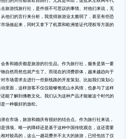
但他们的共性都喜欢自由行。尤其是90后，这批从互联网年代
出去旅游找旅行社，是件很不可思议的事情。对他们来说，无
。从他们的言行来分析，我觉得旅游业太脆弱了，甚至有些恐
客市场做起来，同时又拿下了机票和欧洲签证代理权等方面的
务和婚庆都是旅游的衍生品。作为旅行社，服务是第一要
产物自然而然也就产生了。而现在的消费群体，越来越趋向于
针对市场需求去进行一些新线路的开发策划。比如我们策划心
活动里面，这样游客不仅仅能够饱览山水风情，也参与了这样
时还能了解到佛教文化。我们认为这种产品才能被这个时代的
都是一种极好的放松。
在市场，旅游和婚庆有很好的结合点。作为旅行社来说，
都是强项。唯一的障碍还是基于这种中国传统观念，这还需要
是相对较高的，这么一趟花费并不太大的旅游，已经包括了仪