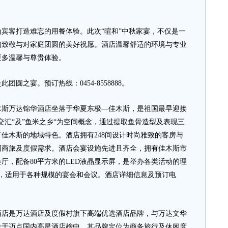
客打造难忘的用餐体验。此次“暄和”中秋家宴，不仅是一
的致敬与对家庭团圆的美好祝愿。酒店温馨舒适的环境与专业
更多温馨与尊贵体验。
之宴。预订热线：0454-8558888。
万达锦华酒店坐落于华夏东极—佳木斯，是祖国最早迎接
交汇“及”鱼米之乡“为空间概念，通过提取鱼骨造型及表现三
佳木斯的地域特色。酒店拥有248间设计时尚雅致的客房与
同商旅及度假需求。酒店会宴设施先进且齐全，拥有佳木斯市
会厅，配备80平方米的LED液晶显示屏，是举办各类活动的理
厅，适用于各种规模的宴会和会议。酒店详细信息及预订电
是万达酒店及度假村旗下高端优选酒店品牌，与万达文华
位于迈点国内高星酒店榜中。其品牌定位为商务旅行及休闲度