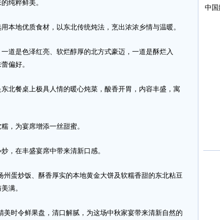
的纯粹鲜美。
本地优质食材，以东北传统炖法，烹出浓浓乡情与温暖。
一道是色泽红亮、软烂醇厚的北方式豪迈，一道是酥烂入
味蕾偏好。
北餐桌上极具人情的暖心炖菜，酸香开胃，内容丰盛，寓
糯，为宴席增添一丝甜蜜。
炒，在丰盛宴席中带来清新口感。
州蛋炒饭、酥香厚实的本地黄金大饼及软糯香甜的东北粘豆
与美满。
美时令鲜果盘，清口解腻，为这场中秋家宴带来清新自然的