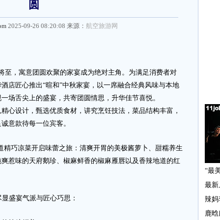
圆
com
2025-09-26 08:20:08 来源：
航空旅游网
节将至，寓意团圆欢聚的家宴成为绝对主角。为满足消费者对
酒店匠心推出“暄和”中秋家宴，以一席融合经典风味与本地
现一场舌尖上的盛宴，共寄团圆情思，升华佳节喜悦。
心设计，甄选优质食材，讲究烹饪技法，菜品结构丰富，
足诚意款待每一位宾客。
精巧凉菜开启味蕾之旅：清爽开胃的美极酱萝卜、甜糯养生
脆爽惹味的天府鹅珍、椒麻鲜香的椒麻雁唇以及香辣地道的红
显盛宴气派与匠心巧思：