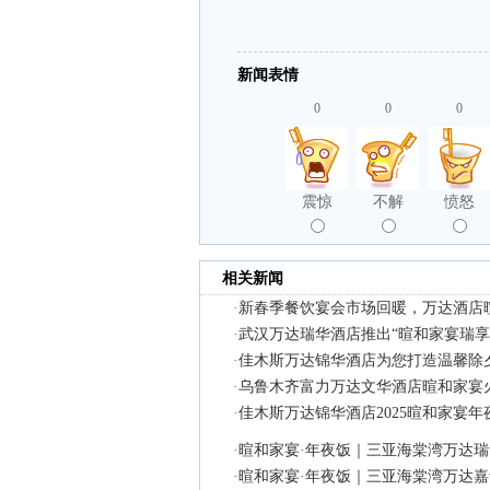
新闻表情
0
0
0
震惊
不解
愤怒
相关新闻
·
新春季餐饮宴会市场回暖，万达酒店
·
武汉万达瑞华酒店推出“暄和家宴瑞享
·
佳木斯万达锦华酒店为您打造温馨除
·
乌鲁木齐富力万达文华酒店暄和家宴
·
佳木斯万达锦华酒店2025暄和家宴
·
暄和家宴·年夜饭｜三亚海棠湾万达
·
暄和家宴·年夜饭｜三亚海棠湾万达