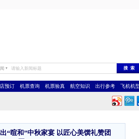
闻
▼
店预订
机票查询
机票验真
航空知识
出行参考
飞机机
出“暄和”中秋家宴 以匠心美馔礼赞团