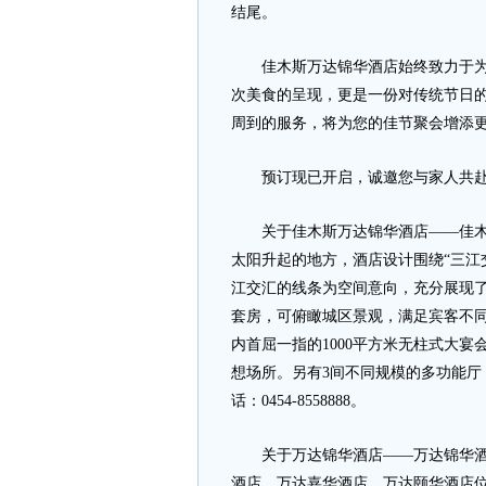
结尾。
佳木斯万达锦华酒店始终致力于为宾
次美食的呈现，更是一份对传统节日
周到的服务，将为您的佳节聚会增添
预订现已开启，诚邀您与家人共赴此团圆
关于佳木斯万达锦华酒店——佳木斯
太阳升起的地方，酒店设计围绕“三江
江交汇的线条为空间意向，充分展现了
套房，可俯瞰城区景观，满足宾客不
内首屈一指的1000平方米无柱式大宴
想场所。另有3间不同规模的多功能
话：0454-8558888。
关于万达锦华酒店——万达锦华酒店
酒店、万达嘉华酒店、万达颐华酒店