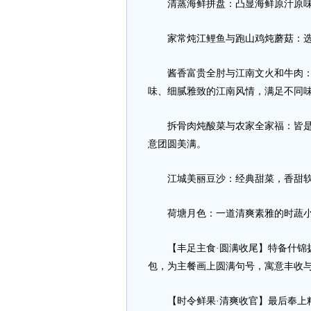
清蒸海鲜拼盘：凸显海鲜原汁原味
家常炖江鲤鱼与跑山鸡炖蘑菇：选用
酱香富贵全肘与江南文火和牛肉：
味、细腻雅致的江南风情，满足不同
拆骨肉炖酸菜与农家全家福：皆是东
意团圆美满。
江城美丽豆沙：经典甜菜，香甜软
荷塘月色：一道清爽素雅的时蔬小
【丰足主食·圆满收尾】特备什锦扬
包，为主餐画上圆满句号，寓意丰收
【时令鲜果·清爽收官】最后奉上精