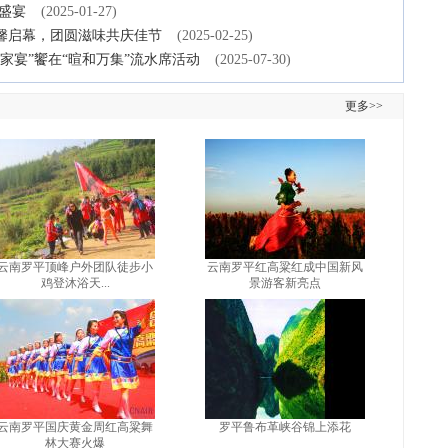
盛宴
(2025-01-27)
温馨启幕，团圆滋味共庆佳节
(2025-02-25)
家宴”饗在“暄和万集”流水席活动
(2025-07-30)
更多>>
云南罗平顶峰户外团队徒步小
云南罗平红高粱红成中国新风
鸡登沐浴天...
景游客新亮点
云南罗平国庆黄金周红高粱舞
罗平鲁布革峡谷锦上添花
林大赛火爆