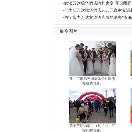
·
武汉万达瑞华酒店暄和家宴 开启团圆
·
佳木斯万达锦华酒店2025元宵家宴
·
西宁富力万达文华酒店成功承办“青海
航空图片
扎兰屯市第三届集体婚礼圆满
礼成36对新...
第十三届内蒙古（扎兰屯）兴
安杜鹃节开...