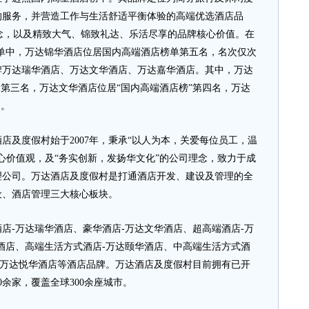
的服务，并营造工作与生活舒适平衡体验的高端优选酒店品
理念，以及精致大气、锦致礼达、乐活尽享的品牌核心价值。在
月榜单中，万达锦华酒店位居国内高端酒店榜单第五名，名次仅次
牌万达瑞华酒店、万达文华酒店、万达嘉华酒店。其中，万达
中第三名，万达文华酒店位居“国内高端酒店榜”第四名，万达
名。
度假村始于2007年，秉承“以人为本，关爱每位员工，温
心价值观，及“务实创新，发扬华文化”的公司理念，致力于成
理公司。万达酒店及度假村是打通酒店开发、建设及管理的全
设、酒店管理三大核心板块。
-万达瑞华酒店、豪华酒店-万达文华酒店、超高端酒店-万
酒店、高端生活方式酒店-万达颐华酒店、中高端生活方式酒
-万达悦华酒店等酒店品牌。万达酒店及度假村目前拥有已开
0余家，覆盖全球300余座城市。