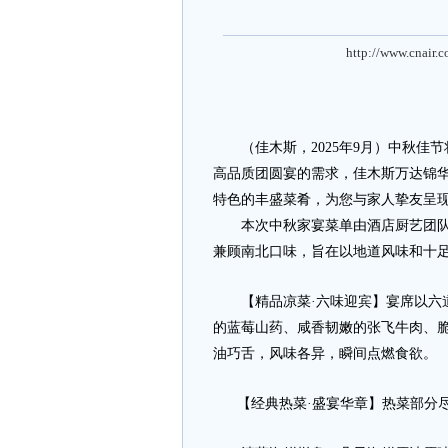
http://www.cnair.
（佳木斯，2025年9月）中秋佳
高品质团圆宴的需求，佳木斯万达锦华
特色的丰盛菜肴，为您与家人挚友呈
本次中秋家宴菜单由酒店厨艺团队精
兼顾南北口味，旨在以地道风味和十
【精品凉菜·六味迎宾】宴席以六道
的蓝莓山药、咸香韧嫩的张飞牛肉、
油巧舌，风味各异，瞬间点燃食欲。
【经典热菜·盛宴华章】热菜部分尽