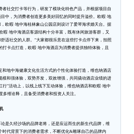
者社交打卡等行为，研发了模块化特色产品，并根据项目自
目中，为消费者创造更多美好回忆的同时提升溢价。欧暇·地
，欧暇·地中海桂林象山公园店则设计了爱琴海求婚天台。据
欧暇·地中海酒店客源结构十分丰富，既有休闲旅游客群，又
舒适社交的人群。“大家都很乐意在这些打卡点停下来，拍照
的打卡点打造，欧暇·地中海酒店为消费者提供独特体验，且
和地中海健康文化生活方式的个性化体验打造，维也纳酒店
规模和强体验，双势齐发，双效增强，共同撬动酒店业绩的进
锦江行”活动上，以线上线下互动体验，维也纳酒店和欧暇·地中
0度多维诠释，且备受消费者和投资人关注。
机
是久经沙场的品牌老将，还是应运而生的新生代品牌，维
个时代背景下的消费者需求，不断优化&雕琢自己的品牌内