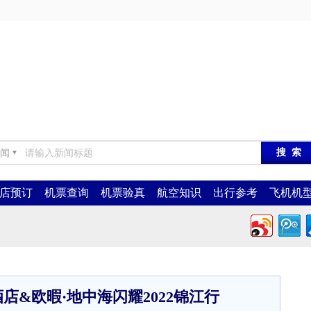
闻
▼
店预订
机票查询
机票验真
航空知识
出行参考
飞机机
店&欧暇·地中海闪耀2022锦江行