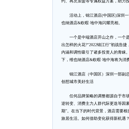
约、再次加盟等专属权益方案，助力
活动上，锦江酒店(中国区)深圳一
也纳酒店&欧暇·地中海闪耀亮相。
一个是中端酒店开山之作，一个是营
出怎样的火花?“2022锦江行”初战
内涵和调性吸引了诸多投资人的青睐
下，维也纳酒店&欧暇·地中海将为消
锦江酒店（中国区）深圳一部副总裁
创想城市美好生活
任何品牌策略的调整都源自于市场转
逆转变、消费主力人群代际更迭等因素
期”。在当下的时代背景，酒店需要根
旅居生活。如何借助变化获得新机遇