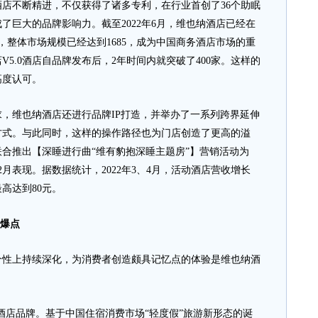
店不断精进，不仅获得了诸多专利，在行业首创了36个助眠
了巨大的品牌影响力。截至2022年6月，维也纳酒店已经在
酒店，整体市场规模已经达到1685，成为中国商务酒店市场的重
5.0酒店自品牌发布后，2年时间内就突破了400家。这样的
高度认可。
维也纳酒店还进行品牌IP打造，并举办了一系列跨界延伸
方式。与此同时，这样的操作路径也为门店创造了更高的溢
合推出【深睡进行曲“维有豹抱深睡主题房”】营销活动为
2月表现。据数据统计，2022年3、4月，活动酒店营收增长
最高达到80元。
引爆点
上持续深化，为消费者创造颇具记忆点的体验是维也纳酒
店品牌。基于中国住宿消费市场“轻度假”旅游新形态的诞