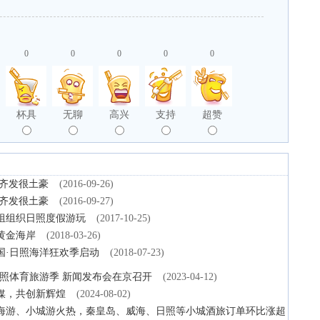
0
0
0
0
0
杯具
无聊
高兴
支持
超赞
影齐发很土豪
(2016-09-26)
影齐发很土豪
(2016-09-27)
组组织日照度假游玩
(2017-10-25)
黄金海岸
(2018-03-26)
国·日照海洋狂欢季启动
(2018-07-23)
日照体育旅游季 新闻发布会在京召开
(2023-04-12)
媒，共创新辉煌
(2024-08-02)
滨海游、小城游火热，秦皇岛、威海、日照等小城酒旅订单环比涨超