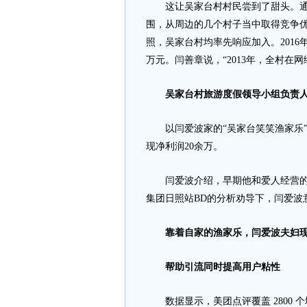
这让吴家台村村民尝到了甜头。通
围，从周边的几个村子当中取得竞争优
照，吴家台村均率先响应加入。2016
万元。闫善章说，“2013年，全村在网
吴家台村旅游度假领导小组负责
以闫爱波家的“吴家台笑笑渔家乐”
现净利润20余万。
闫爱波介绍，早期他和爱人经营的渔
集团日照站BD的分析劝导下，闫爱波
靠着自家的渔家乐，闫爱波夫妇
帮助引流同时提高用户粘性
数据显示，美团点评覆盖 2800 个城