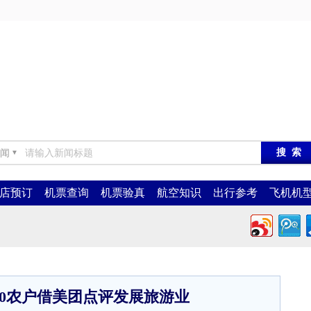
闻
▼
店预订
机票查询
机票验真
航空知识
出行参考
飞机机
00农户借美团点评发展旅游业