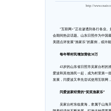
http://www.cnair.
“互联网+”正在渗透到各行各业。
会期间热议话题。山东日照作为中国最
美团点评发展“渔家乐”的案例，或许
每年帮村民增加营收30
万
43岁的山东省日照市吴家台村的渔
爱波和其他渔民一起，成为村里第一批
发展，闫爱波又率先尝试使用互联网，
闫爱波家经营的“笑笑渔家乐”
吴家台村东临黄海，隶属于山海天旅
随着经济的不断发展，打渔这种需要