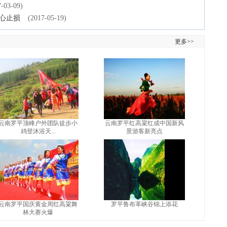
7-03-09)
心止损
(2017-05-19)
更多>>
云南罗平顶峰户外团队徒步小
云南罗平红高粱红成中国新风
鸡登沐浴天...
景游客新亮点
云南罗平国庆黄金周红高粱舞
罗平鲁布革峡谷锦上添花
林大赛火爆