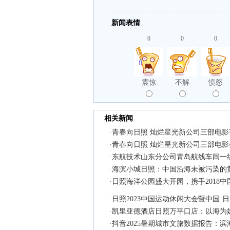
新闻表情
0
0
0
震惊
不解
愤怒
相关新闻
·
青春向日照 灿烂星光新公司三部电
·
青春向日照 灿烂星光新公司三部电
·
东航技术山东分公司青岛航线车间一
·
海滨小城日照：中国沿海未被污染的
·
日照海洋公园盛大开园，携手2018中
·
日照2023中国运动休闲大会暨中国·
·
凯里亚德酒店日照万平口店：以海为
·
抖音2025暑期城市文旅数据报告：