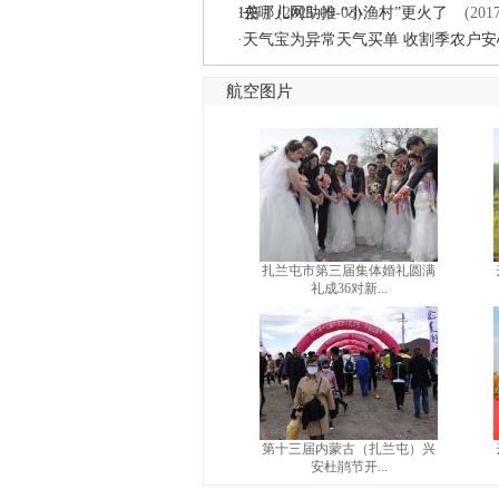
1倍
·
去哪儿网助推 “小渔村”更火了
(2025-09-03)
(201
·
天气宝为异常天气买单 收割季农户安
航空图片
扎兰屯市第三届集体婚礼圆满
礼成36对新...
第十三届内蒙古（扎兰屯）兴
安杜鹃节开...