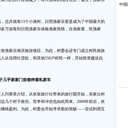
总共就有13个小渔村。日照渔家乐更是成为了中国最大的
00多万游客到日照渔家乐体验渔家风情，住渔家屋，吃渔家
开发渔家乐海滨旅游项目。为此，村委会还专门成立村民俗旅
人从信用社贷款，和其他550户村民一样，开始投资建设自
子几乎家家门前都停着私家车
闫善章介绍，从依靠旅行社带来的旅行团开始，吴家台村
边几个村子效仿。竞争和冲击也由此而来。2009年前后，依
难继续盈利。为此，村委会开始寻求新的突破——尝试利用互