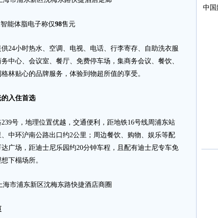
ni智能体脂电子称仅
98
售元
供24小时热水、空调、电视、电话、行李寄存、自助洗衣服
商务中心、会议室、餐厅、免费停车场，集商务会议、餐饮、
到格林贴心的品牌服务，体验到物超所值的享受。
光的入住首选
39号，地理位置优越，交通便利，距地铁16号线周浦东站
里、中环沪南公路出口约2公里；周边餐饮、购物、娱乐等配
万达广场，距迪士尼乐园约20分钟车程，且配有迪士尼专车免
理想下榻场所。
上海市浦东新区沈梅东路快捷酒店商圈
衷