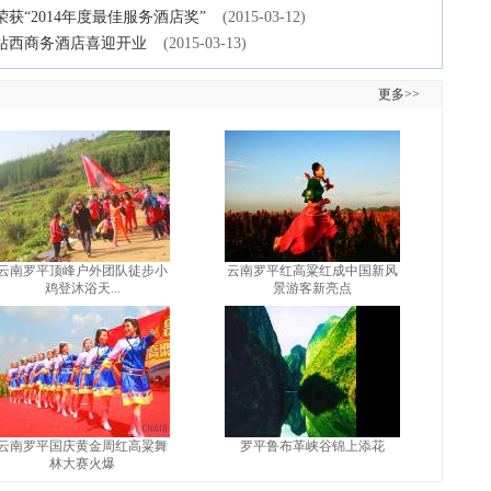
“2014年度最佳服务酒店奖”
(2015-03-12)
站西商务酒店喜迎开业
(2015-03-13)
更多>>
云南罗平顶峰户外团队徒步小
云南罗平红高粱红成中国新风
鸡登沐浴天...
景游客新亮点
云南罗平国庆黄金周红高粱舞
罗平鲁布革峡谷锦上添花
林大赛火爆