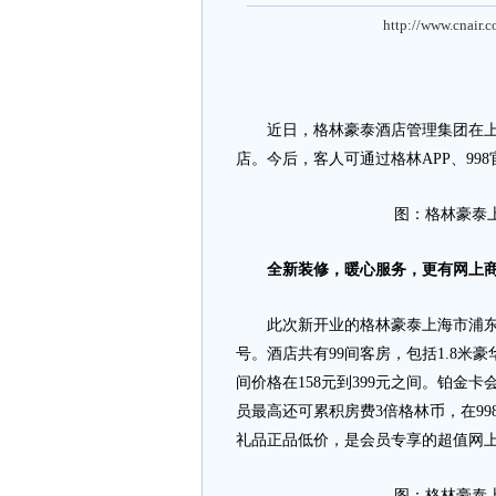
http://www.cnair.
近日，格林豪泰酒店管理集团在上海
店。今后，客人可通过格林APP、99
图：格林豪泰
全新装修，暖心服务，更有网上
此次新开业的格林豪泰上海市浦东新
号。酒店共有99间客房，包括1.8
间价格在158元到399元之间。铂金卡
员最高还可累积房费3倍格林币，在99
礼品正品低价，是会员专享的超值网
图：格林豪泰