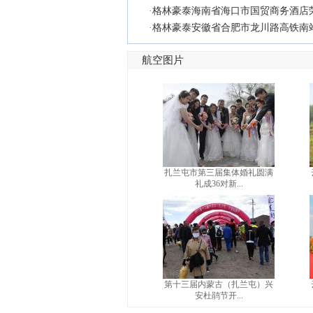
·
格林豪泰海南省海口市国贸商务酒店荣获
·
格林豪泰安徽省合肥市龙川路高铁南
航空图片
扎兰屯市第三届集体婚礼圆满
礼成36对新...
第十三届内蒙古（扎兰屯）兴
安杜鹃节开...