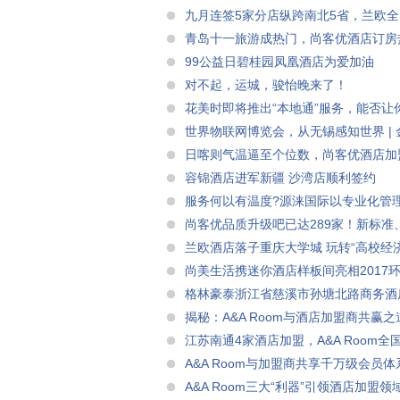
九月连签5家分店纵跨南北5省，兰欧
青岛十一旅游成热门，尚客优酒店订房
99公益日碧桂园凤凰酒店为爱加油
对不起，运城，骏怡晚来了！
花美时即将推出“本地通”服务，能否让
世界物联网博览会，从无锡感知世界 |
日喀则气温逼至个位数，尚客优酒店加
容锦酒店进军新疆 沙湾店顺利签约
服务何以有温度?源涞国际以专业化管
尚客优品质升级吧已达289家！新标准
兰欧酒店落子重庆大学城 玩转“高校经济
尚美生活携迷你酒店样板间亮相2017
格林豪泰浙江省慈溪市孙塘北路商务酒
揭秘：A&A Room与酒店加盟商共赢之
江苏南通4家酒店加盟，A&A Room
A&A Room与加盟商共享千万级会员
A&A Room三大“利器”引领酒店加盟