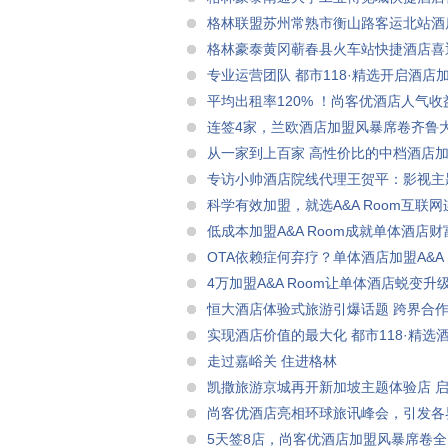
格林联盟苏州常熟市衡山路客运北站酒
格林豪泰黄冈蕲春县火车站快捷酒店喜
专业运营团队 都市118·精选开启酒店
平均出租率120% ！尚客优酒店人气
连签4家，兰欧酒店加盟风暴席卷齐鲁
从一家到上百家 高性价比的中档酒店
专访小帅酒店院线代理王贺平：影视主
科学有效加盟，就选A&A Room互联
低成本加盟A&A Room成就单体酒店
OTA依赖症何弃疗？单体酒店加盟A&A 
4万加盟A&A Room让单体酒店蜕变升
恒大酒店体验式旅游引爆话题 跨界合
实现酒店价值的最大化 都市118·精
走过嘉峪关 住进格林
凯撒旅游京城再开新加坡主题体验店 启
尚客优酒店亮相环球旅讯峰会，引发各
5天签8店，尚客优酒店加盟风暴席卷