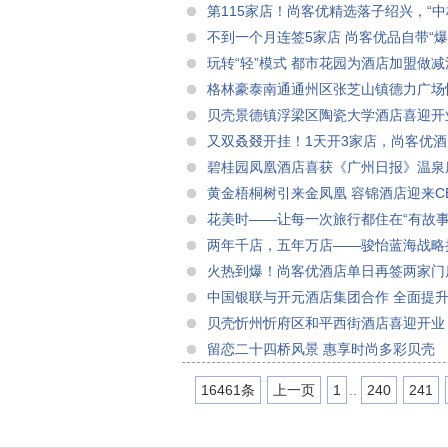
第115家店！尚客优精选落子绍兴，“
不到一个月连签5家店 尚客优品自带“爆
玩转“轻”模式 都市花园为酒店加盟做减
格林豪泰南通通州区张芝山镇德力广场
贝壳景德镇浮梁区陶瓷大学酒店喜迎开
又双叒叕开挂！1天开3家店，尚客优
碧桂园凤凰酒店喜获《广州日报》温泉
黄金梧桐树引来金凤凰 容锦酒店迎来C
花美时——让每一次旅行都住在“有故事
两年千店，五年万店——骏怡蓝海战略
火热到爆！尚客优酒店单日再签两家门
中国银联与开元酒店集团合作 全面提升
贝壳忻州忻府区和平西街酒店喜迎开业
留恋二十四桥风景 惠享时尚多彩贝壳
16461条
上一页
1
..
240
241