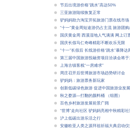
节后出境游价格“跳水”高达50%
三亚旅游陆续恢复正常
驴妈妈助力淘宝开拓旅游门票在线市场
“十一”黄金周短途游仍占主流 旅游团
国庆黄金周 西溪湿地人气满满 网上订
国庆长假马仁奇峰精彩不断欢乐无限
“十一”长假后 长线游价格“跳水”暴降达
第三届中国旅游投融资项目洽谈会将于1
上海古镇客栈“一房难求”
周庄召开后世博旅游市场趋势研讨会
驴妈妈：旅游票务新玩家
创新低碳绿色旅游 促进中国旅游业发
秋之婺源―打翻的颜料桶 （组图）
百色乡村旅游发展前景广阔
“世博”走向社区 驴妈妈亮相中秋精彩社
沪上低碳出游乐活之行
安徽欧亚人类之源拜祖祈福大典启动仪