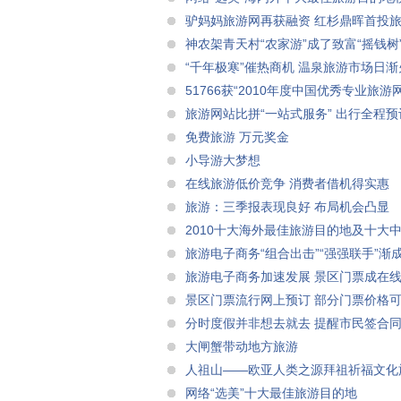
驴妈妈旅游网再获融资 红杉鼎晖首投
神农架青天村“农家游”成了致富“摇钱树
“千年极寒”催热商机 温泉旅游市场日渐
51766获“2010年度中国优秀专业旅游
旅游网站比拼“一站式服务” 出行全程预
免费旅游 万元奖金
小导游大梦想
在线旅游低价竞争 消费者借机得实惠
旅游：三季报表现良好 布局机会凸显
2010十大海外最佳旅游目的地及十大
旅游电子商务“组合出击”“强强联手”渐
旅游电子商务加速发展 景区门票成在
景区门票流行网上预订 部分门票价格可
分时度假并非想去就去 提醒市民签合
大闸蟹带动地方旅游
人祖山――欧亚人类之源拜祖祈福文化
网络“选美”十大最佳旅游目的地