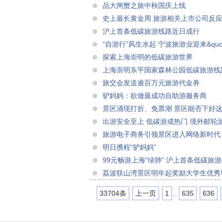
品大闸蟹之旅中秋国庆上线
史上最长黄金周 旅游相关上市公司反
沪上首条低碳旅游线路近日成行
“自游行”风生水起 宁波旅游业迎来&quot
探索上海崇明的低碳旅游世界
上海崇明东平国家森林公园低碳旅游线
旅交会发送逾百万元旅游代金券
驴妈妈：欲做最成功自助游服务商
景区涌现打折、免票潮 景区能否下好
出游安全至上 低碳游成热门 境外邮轮
旅游电子商务引领景区进入网络新时代
明日携程“驴妈妈”
99元畅游上海“绿肺” 沪上首条低碳旅
荔波联山湾景区明年起奖励大学生优秀
33704条
上一页
1
..
635
636