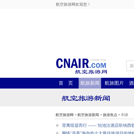
航空旅游网欢迎您！
新
首 页
航旅新闻
航旅图片
酒
航空旅游网
>
航空旅游新闻
>
旅游焦点
> 列表
背离喧嚣而行 ―― 怡池沽酒店听纳西
网络“选美”海内外十大最佳旅游目的地