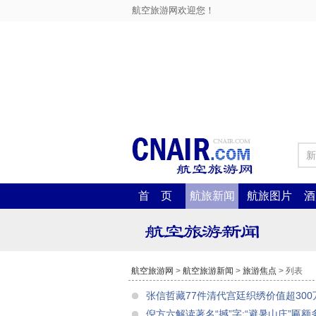
航空旅游网欢迎您！
新
首 页
航旅新闻
航旅图片
酒
航空旅游网
>
航空旅游新闻
>
旅游焦点
> 列表
张信哲藏77件清代宫廷织绣价值超300
倪方六解读著名“撼”字:“避暑山庄”匾额