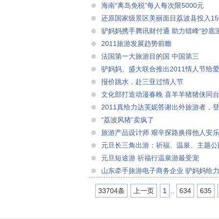
海南“离岛免税”每人每次限5000元
还原国家级景区美丽面目荔波县投入15
驴妈妈携手腾讯财付通 助力错峰“抄底游
2011旅游发展趋势前瞻
法国第一大旅游目的国 中国第三
驴妈妈、盛大联合推出2011情人节给
报价跳水，赴三亚过情人节
文化部打造动漫春晚 喜羊羊猪猪侠同
2011真给力达芙妮答谢出外旅游者，
“荔波风猪”卖疯了
旅游产品设计师 艰辛探路换得他人安
元旦长三角出游：祈福、温泉、主题公
元旦短途游 祈福行温泉游最受宠
山东牵手旅游电子商务企业 驴妈妈给力
33704条
上一页
1
..
634
635