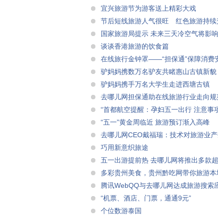
宜兴旅游节为游客送上精彩大戏
节后短线旅游人气很旺 红色旅游持续
国家旅游局提示 未来三天冷空气将影响
谈谈香港旅游的饮食篇
在线旅行金钟罩――“担保通”保障消费
驴妈妈携数万名驴友共睹惠山古镇新貌
驴妈妈携手万名大学生走进西塘古镇
去哪儿网担保通助在线旅游行业走向规
“首都航空提醒：孕妇五一出行 注意事
“五一”黄金周临近 旅游预订渐入高峰
去哪儿网CEO戴福瑞：技术对旅游业
巧用新意织旅途
五一出游提前热 去哪儿网将推出多款
多彩贵州美食，贵州黔吃网带你旅游本
腾讯WebQQ与去哪儿网达成旅游搜索
“机票、酒店、门票，通通9元”
个位数游泰国