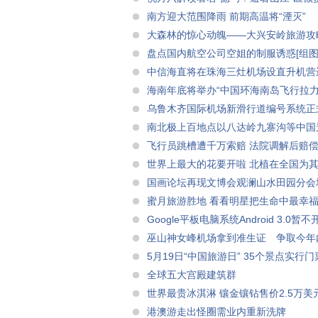
南方迎大范围降雨 前期高温将“湮灭”
大森林的惊心动魄――大兴安岭旅游攻
盘点国内航空公司空姐的制服诱惑[组图
中信海直将在珠海三灶机场设直升机营
海南年底将举办“中国环海南岛飞行拉力
乌鲁木齐国际机场新滑行道编号系统正
南北极上百地点以八达岭九寨沟等中国
飞行员跳槽遭千万索赔 法院调解后赔偿
世界上最大的花要开啦 北植在全国为其
国画论坛再现文博会观澜山水田园分会
蜜月旅游胜地 看看明星把生命中最幸
Google平板电脑系统Android 3.0暂不
巫山神女峰机场拿到准生证 争取今年
5月19日“中国旅游日” 35个景点实行
全球五大宫殿建筑群
世界最贵冰淇淋 镶金镶钻售价2.5万美
港澳游走出怪圈需业内重新洗牌